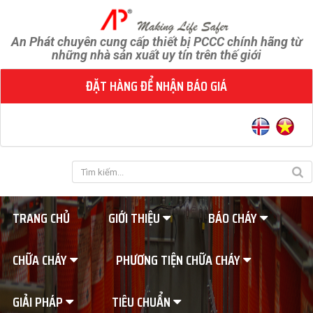
An Phát chuyên cung cấp thiết bị PCCC chính hãng từ
những nhà sản xuất uy tín trên thế giới
ĐẶT HÀNG ĐỂ NHẬN BÁO GIÁ
TRANG CHỦ
GIỚI THIỆU
BÁO CHÁY
CHỮA CHÁY
PHƯƠNG TIỆN CHỮA CHÁY
GIẢI PHÁP
TIÊU CHUẨN