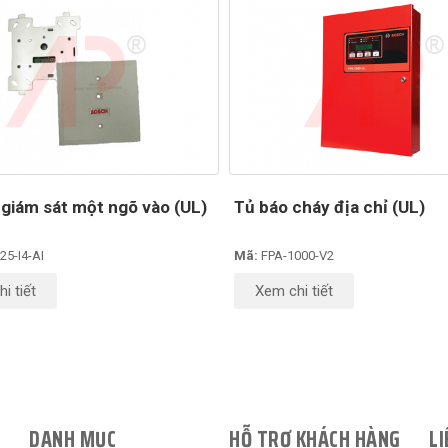
giám sát một ngõ vào (UL)
Tủ báo cháy địa chỉ (UL)
25-I4-AI
Mã:
FPA-1000-V2
i tiết
Xem chi tiết
DANH MỤC
HỖ TRỢ KHÁCH HÀNG
LI