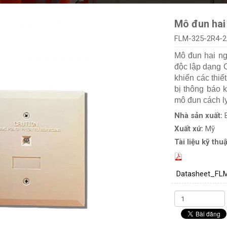
Mô đun hai 
FLM-325-2R4-2
Mô đun hai ng
độc lập dạng 
khiển các thiế
bị thông báo
mô đun cách l
Nhà sản xuất:
Xuất xứ:
Mỹ
Tài liệu kỹ thuậ
Datasheet_FL