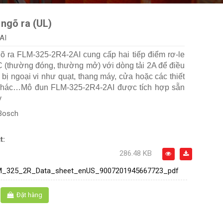
ngõ ra (UL)
AI
õ ra FLM-325-2R4-2AI cung cấp hai tiếp điểm rơ-le
C (thường đóng, thường mở) với dòng tải 2A để điều
t bị ngoại vi như quạt, thang máy, cửa hoặc các thiết
 khác…Mô đun FLM-325-2R4-2AI được tích hợp sẵn
y
Bosch
t:
286.48 KB
M_325_2R_Data_sheet_enUS_9007201945667723_pdf
Đặt hàng