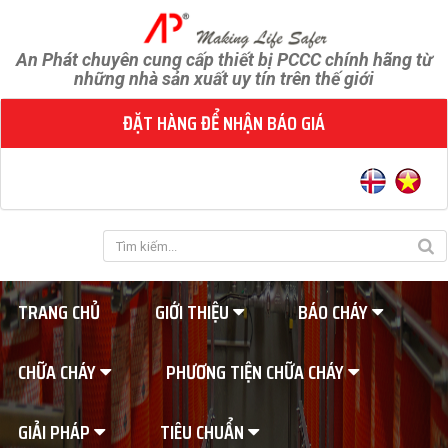
An Phát chuyên cung cấp thiết bị PCCC chính hãng từ
những nhà sản xuất uy tín trên thế giới
ĐẶT HÀNG ĐỂ NHẬN BÁO GIÁ
TRANG CHỦ
GIỚI THIỆU
BÁO CHÁY
CHỮA CHÁY
PHƯƠNG TIỆN CHỮA CHÁY
GIẢI PHÁP
TIÊU CHUẨN