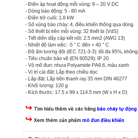
- Điện áp hoạt động mỗi vùng: 9 – 20 V DC
- Dòng báo động: 5 - 80 mA
- Điện trở cuối: 1.8 kW
- Số vùng báo cháy: 4, điều khiển thông qua dòng
- Số thiết bị trên mỗi vùng: 32 thiết bị (VdS)
- Tiết diện dây cáp kết nối: 2.5 mm2 (AWG 13)
- Nhiệt độ làm việc: -5 ° C đến + 40 ° C
- Độ ẩm tương đối (IEC 721-3-3): tối đa 95%, khôn
- Tiêu chuẩn bảo vệ (EN 60529): IP 20
- Vỏ mô đun: nhựa Polyamide PA6.6, màu xanh
- Vị trí cài đặt: Lắp theo chiều dọc
- Lắp đặt: Lắp trên thanh ray 35 mm DIN 46277
- Khối lượng: 120 g
- Kích thước: 17.5 x 99 x 114.5 mm (W x H x D)
↪
Tìm hiểu thêm về các hãng
báo cháy tự động
↪
Xem thêm sản phẩm
mô đun điều khiển