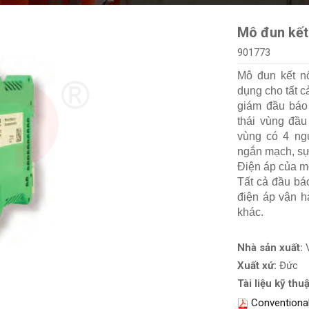
Mô đun kết
901773
Mô đun kết n
dụng cho tất 
giám đầu báo 
thái vùng đầu
vùng có 4 ngư
ngắn mạch, sự
Điện áp của mỗ
Tất cả đầu b
điện áp vận hà
khác.
Nhà sản xuất:
Xuất xứ:
Đức
Tài liệu kỹ thuậ
Conventiona