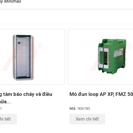
áy Minimax
g tâm báo cháy và điều
Mô đun loop AP XP, FMZ 5
ữa...
1
Mã:
906185
i tiết
Xem chi tiết