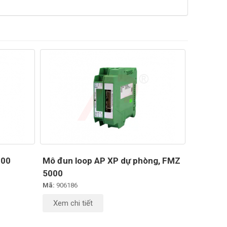
000
Mô đun loop AP XP dự phòng, FMZ
5000
Mã:
906186
Xem chi tiết