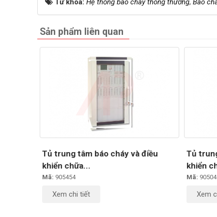
Từ khóa:
Hệ thống báo cháy thông thường
,
Báo ch
Sản phẩm liên quan
Tủ trung tâm báo cháy và điều
Tủ trun
khiển chữa...
khiển ch
Mã:
905454
Mã:
90504
Xem chi tiết
Xem ch