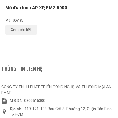
Mô đun loop AP XP, FMZ 5000
Mã:
906185
Xem chi tiết
THÔNG TIN LIÊN HỆ
CÔNG TY TNHH PHÁT TRIỂN CÔNG NGHỆ VÀ THƯƠNG MẠI AN
PHÁT
M.S.D.N: 0309515300
Địa chỉ:
119-121-123 Bàu Cát 3, Phường 12, Quận Tân Bình,
Tp.HCM