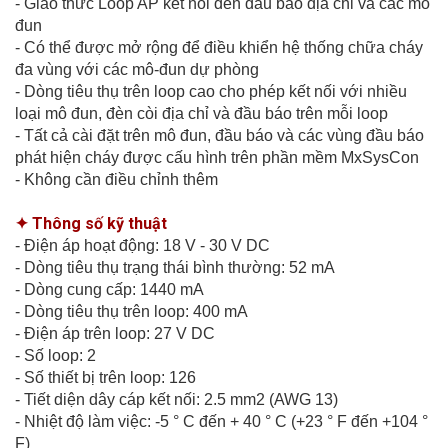
- Giao thức Loop AP kết nối đến đầu báo địa chỉ và các mô
đun
- Có thể được mở rộng để điều khiển hệ thống chữa cháy
đa vùng với các mô-đun dự phòng
- Dòng tiêu thụ trên loop cao cho phép kết nối với nhiều
loại mô đun, đèn còi địa chỉ và đầu báo trên mỗi loop
- Tất cả cài đặt trên mô đun, đầu báo và các vùng đầu báo
phát hiện cháy được cấu hình trên phần mềm MxSysCon
- Không cần điều chỉnh thêm
✦ Thông số kỹ thuật
- Điện áp hoạt động: 18 V - 30 V DC
- Dòng tiêu thụ trạng thái bình thường: 52 mA
- Dòng cung cấp: 1440 mA
- Dòng tiêu thụ trên loop: 400 mA
- Điện áp trên loop: 27 V DC
- Số loop: 2
- Số thiết bị trên loop: 126
- Tiết diện dây cáp kết nối: 2.5 mm2 (AWG 13)
- Nhiệt độ làm việc: -5 ° C đến + 40 ° C (+23 ° F đến +104 °
F)