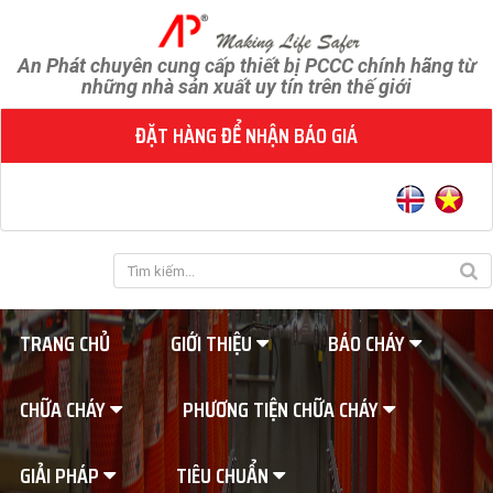
An Phát chuyên cung cấp thiết bị PCCC chính hãng từ
những nhà sản xuất uy tín trên thế giới
ĐẶT HÀNG ĐỂ NHẬN BÁO GIÁ
TRANG CHỦ
GIỚI THIỆU
BÁO CHÁY
CHỮA CHÁY
PHƯƠNG TIỆN CHỮA CHÁY
GIẢI PHÁP
TIÊU CHUẨN