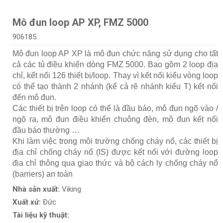
Mô đun loop AP XP, FMZ 5000
906185
Mô đun loop AP XP là mô đun chức năng sử dụng cho tất
cả các tủ điều khiển dòng FMZ 5000. Bao gồm 2 loop địa
chỉ, kết nối 126 thiết bị/loop. Thay vì kết nối kiểu vòng loop
có thể tạo thành 2 nhánh (kể cả rẽ nhánh kiểu T) kết nối
đến mô đun.
Các thiết bị trên loop có thể là đầu báo, mô đun ngõ vào /
ngõ ra, mô đun điều khiển chuông đèn, mô đun kết nối
đầu báo thường …
Khi làm việc trong môi trường chống cháy nổ, các thiết bị
địa chỉ chống cháy nổ (IS) được kết nối với đường loop
địa chỉ thông qua giao thức và bộ cách ly chống cháy nổ
(barriers) an toàn
Nhà sản xuất:
Viking
Xuất xứ:
Đức
Tài liệu kỹ thuật: