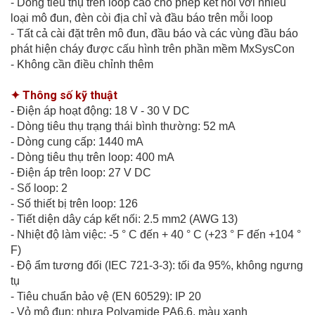
- Dòng tiêu thụ trên loop cao cho phép kết nối với nhiều
loại mô đun, đèn còi địa chỉ và đầu báo trên mỗi loop
- Tất cả cài đặt trên mô đun, đầu báo và các vùng đầu báo
phát hiện cháy được cấu hình trên phần mềm MxSysCon
- Không cần điều chỉnh thêm
✦ Thông số kỹ thuật
- Điện áp hoạt động: 18 V - 30 V DC
- Dòng tiêu thụ trạng thái bình thường: 52 mA
- Dòng cung cấp: 1440 mA
- Dòng tiêu thụ trên loop: 400 mA
- Điện áp trên loop: 27 V DC
- Số loop: 2
- Số thiết bị trên loop: 126
- Tiết diện dây cáp kết nối: 2.5 mm2 (AWG 13)
- Nhiệt độ làm việc: -5 ° C đến + 40 ° C (+23 ° F đến +104 °
F)
- Độ ẩm tương đối (IEC 721-3-3): tối đa 95%, không ngưng
tụ
- Tiêu chuẩn bảo vệ (EN 60529): IP 20
- Vỏ mô đun: nhựa Polyamide PA6.6, màu xanh