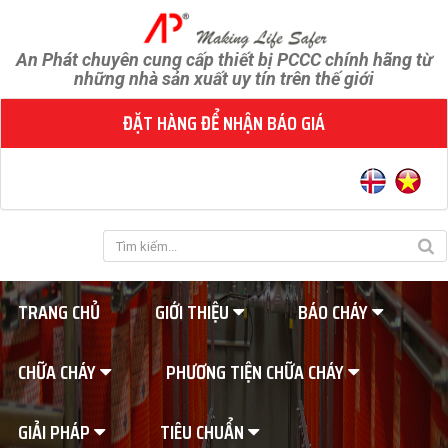
An Phát chuyên cung cấp thiết bị PCCC chính hãng từ
những nhà sản xuất uy tín trên thế giới
ĐẶT HÀNG ĐỂ NHẬN BÁO GIÁ
TRANG CHỦ
GIỚI THIỆU
BÁO CHÁY
CHỮA CHÁY
PHƯƠNG TIỆN CHỮA CHÁY
GIẢI PHÁP
TIÊU CHUẨN