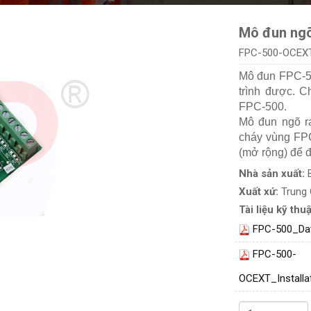
Mô đun ngõ
FPC-500-OCEX
Mô đun FPC-50
trình được. C
FPC-500.
Mô đun ngõ r
cháy vùng FP
(mở rộng) để đ
Nhà sản xuất:
Xuất xứ:
Trung
Tài liệu kỹ thuậ
FPC-500_Da
FPC-500-
OCEXT_Installa