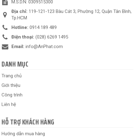
M.S.D.N: 0309515300
Địa chỉ:
119-121-123 Bàu Cát 3, Phường 12, Quận Tân Bình,
Tp.HCM
Hotline:
0914 189 489
Điện thoại:
(028) 6269 1495
Email:
info@AnPhat.com
DANH MỤC
Trang chủ
Giới thiệu
Công trình
Liên hệ
HỖ TRỢ KHÁCH HÀNG
Hướng dẫn mua hàng