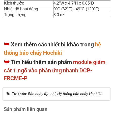
Kích thước
4.2”W x 4.7”H x 0.85”D
Nhiệt độ hoạt động
0°C (32°F) - 49°C (120°F)
Trọng lượng
3.0 oz
➥
Xem thêm các thiết bị khác trong
hệ
thống báo cháy Hochiki
➥
Tìm hiểu thêm sản phẩm
module giám
sát 1 ngõ vào phản ứng nhanh DCP-
FRCME-P
Từ khóa:
Báo cháy địa chỉ
,
Hệ thống báo cháy Hochiki
Sản phẩm liên quan