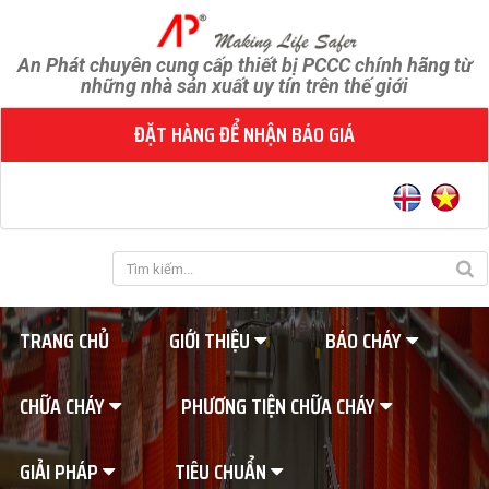
An Phát chuyên cung cấp thiết bị PCCC chính hãng từ
những nhà sản xuất uy tín trên thế giới
ĐẶT HÀNG ĐỂ NHẬN BÁO GIÁ
TRANG CHỦ
GIỚI THIỆU
BÁO CHÁY
CHỮA CHÁY
PHƯƠNG TIỆN CHỮA CHÁY
GIẢI PHÁP
TIÊU CHUẨN