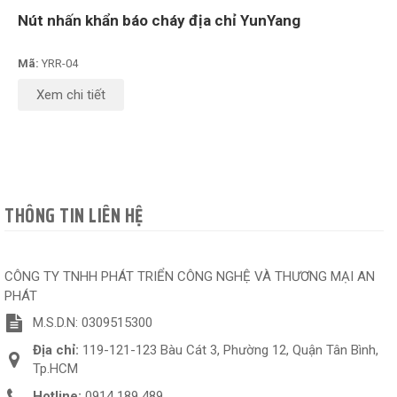
Nút nhấn khẩn báo cháy địa chỉ YunYang
Mã:
YRR-04
Xem chi tiết
THÔNG TIN LIÊN HỆ
CÔNG TY TNHH PHÁT TRIỂN CÔNG NGHỆ VÀ THƯƠNG MẠI AN
PHÁT
M.S.D.N: 0309515300
Địa chỉ:
119-121-123 Bàu Cát 3, Phường 12, Quận Tân Bình,
Tp.HCM
Hotline:
0914 189 489