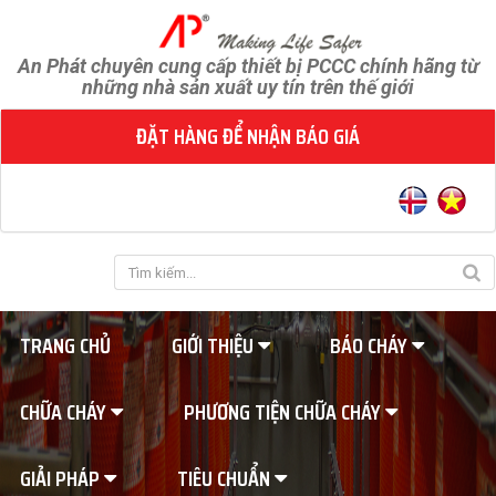
An Phát chuyên cung cấp thiết bị PCCC chính hãng từ
những nhà sản xuất uy tín trên thế giới
ĐẶT HÀNG ĐỂ NHẬN BÁO GIÁ
TRANG CHỦ
GIỚI THIỆU
BÁO CHÁY
CHỮA CHÁY
PHƯƠNG TIỆN CHỮA CHÁY
GIẢI PHÁP
TIÊU CHUẨN