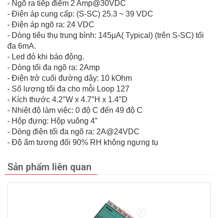
- Ngõ ra tiếp điểm 2 Amp@30VDC
- Điện áp cung cấp: (S-SC) 25.3 ~ 39 VDC
- Điện áp ngõ ra: 24 VDC
- Dòng tiêu thụ trung bình: 145μA( Typical) (trên S-SC) tối
đa 6mA.
- Led đỏ khi báo động.
- Dòng tối đa ngõ ra: 2Amp
- Điện trở cuối đường dây: 10 kOhm
- Số lượng tối đa cho mỗi Loop 127
- Kích thước 4.2″W x 4.7″H x 1.4″D
- Nhiệt độ làm việc: 0 độ C đến 49 độ C
- Hộp đựng: Hộp vuông 4”
- Dòng điện tối đa ngõ ra: 2A@24VDC
- Độ ẩm tương đối 90% RH không ngưng tụ
Sản phẩm liên quan