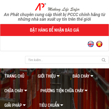
An Phát chuyên cung cấp thiết bị PCCC chính hãng từ
những nhà sản xuất uy tín trên thế giới
ĐẶT HÀNG ĐỂ NHẬN BÁO GIÁ
TRANG CHỦ
GIỚI THIỆU
BÁO CHÁY
CHỮA CHÁY
PHƯƠNG TIỆN CHỮA CHÁY
GIẢI PHÁP
TIÊU CHUẨN