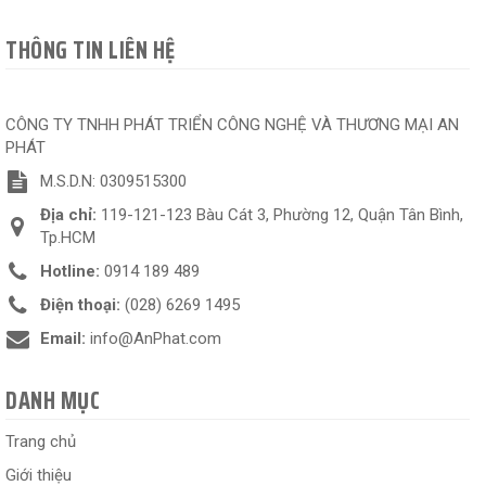
THÔNG TIN LIÊN HỆ
CÔNG TY TNHH PHÁT TRIỂN CÔNG NGHỆ VÀ THƯƠNG MẠI AN
PHÁT
M.S.D.N: 0309515300
Địa chỉ:
119-121-123 Bàu Cát 3, Phường 12, Quận Tân Bình,
Tp.HCM
Hotline:
0914 189 489
Điện thoại:
(028) 6269 1495
Email:
info@AnPhat.com
DANH MỤC
Trang chủ
Giới thiệu