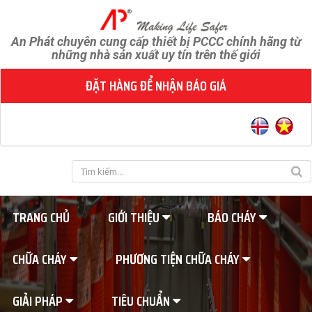
An Phát chuyên cung cấp thiết bị PCCC chính hãng từ
những nhà sản xuất uy tín trên thế giới
ĐẶT HÀNG ĐỂ NHẬN BÁO GIÁ
TRANG CHỦ
GIỚI THIỆU
BÁO CHÁY
CHỮA CHÁY
PHƯƠNG TIỆN CHỮA CHÁY
GIẢI PHÁP
TIÊU CHUẨN