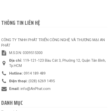
THÔNG TIN LIÊN HỆ
CÔNG TY TNHH PHÁT TRIỂN CÔNG NGHỆ VÀ THƯƠNG MẠI AN
PHÁT
M.S.D.N: 0309515300
Địa chỉ:
119-121-123 Bàu Cát 3, Phường 12, Quận Tân Bình,
Tp.HCM
Hotline:
0914 189 489
Điện thoại:
(028) 6269 1495
Email:
info@AnPhat.com
DANH MỤC