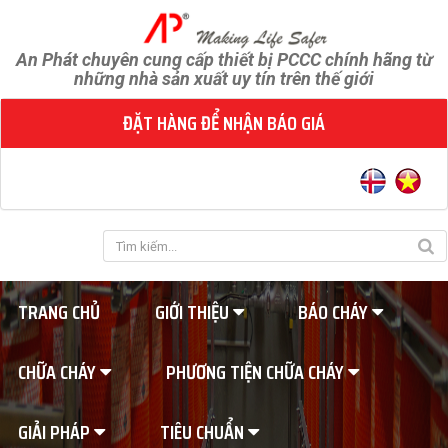
An Phát chuyên cung cấp thiết bị PCCC chính hãng từ
những nhà sản xuất uy tín trên thế giới
ĐẶT HÀNG ĐỂ NHẬN BÁO GIÁ
TRANG CHỦ
GIỚI THIỆU
BÁO CHÁY
CHỮA CHÁY
PHƯƠNG TIỆN CHỮA CHÁY
GIẢI PHÁP
TIÊU CHUẨN