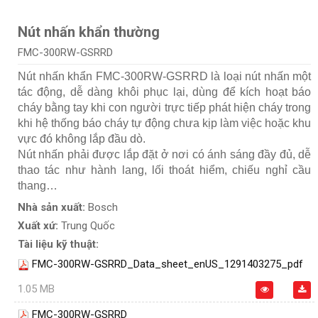
Nút nhấn khẩn thường
FMC-300RW-GSRRD
Nút nhấn khẩn FMC-300RW-GSRRD là loại nút nhấn một
tác động, dễ dàng khôi phục lại, dùng để kích hoạt báo
cháy bằng tay khi con người trực tiếp phát hiện cháy trong
khi hệ thống báo cháy tự động chưa kịp làm việc hoặc khu
vực đó không lắp đầu dò.
Nút nhấn phải được lắp đặt ở nơi có ánh sáng đầy đủ, dễ
thao tác như hành lang, lối thoát hiểm, chiếu nghỉ cầu
thang…
Nhà sản xuất:
Bosch
Xuất xứ:
Trung Quốc
Tài liệu kỹ thuật:
FMC-300RW-GSRRD_Data_sheet_enUS_1291403275_pdf
1.05 MB
FMC-300RW-GSRRD