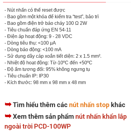
- Nút nhấn có thể reset được
- Bao gồm một khóa để kiểm tra “test”, bảo trì
- Bao gồm điện trở báo cháy 100 Ω 2W
- Tiêu chuẩn đáp ứng EN 54-11
- Điện áp hoạt động: 9 - 28 VDC
- Dòng tiêu thụ: <100 μA
- Dòng báo động: <100 mA
- Sử dụng dây cáp xoắn tiết diện: 2 x 1.5 mm².
- Nhiệt độ hoạt động: Từ-10ºC đến +50ºC
- Độ ẩm tương đối: 95% không ngưng tụ
- Tiêu chuẩn IP: IP30
- Kích thước: 98 mm x 98 mm x 48 mm
➥
Tìm hiểu thêm các
nút nhấn stop
khác
➥
Xem thêm sản phẩm
nút nhấn khẩn lắp
ngoài trời PCD-100WP