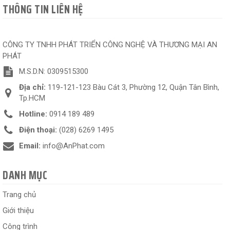
THÔNG TIN LIÊN HỆ
CÔNG TY TNHH PHÁT TRIỂN CÔNG NGHỆ VÀ THƯƠNG MẠI AN
PHÁT
M.S.D.N: 0309515300
Địa chỉ:
119-121-123 Bàu Cát 3, Phường 12, Quận Tân Bình,
Tp.HCM
Hotline:
0914 189 489
Điện thoại:
(028) 6269 1495
Email:
info@AnPhat.com
DANH MỤC
Trang chủ
Giới thiệu
Công trình