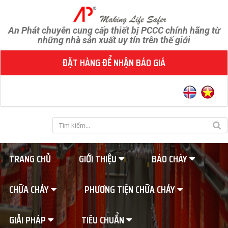
An Phát chuyên cung cấp thiết bị PCCC chính hãng từ
những nhà sản xuất uy tín trên thế giới
ĐẶT HÀNG ĐỂ NHẬN BÁO GIÁ
TRANG CHỦ
GIỚI THIỆU
BÁO CHÁY
CHỮA CHÁY
PHƯƠNG TIỆN CHỮA CHÁY
GIẢI PHÁP
TIÊU CHUẨN