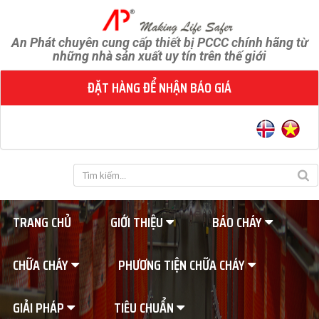
An Phát chuyên cung cấp thiết bị PCCC chính hãng từ
những nhà sản xuất uy tín trên thế giới
ĐẶT HÀNG ĐỂ NHẬN BÁO GIÁ
TRANG CHỦ
GIỚI THIỆU
BÁO CHÁY
CHỮA CHÁY
PHƯƠNG TIỆN CHỮA CHÁY
GIẢI PHÁP
TIÊU CHUẨN