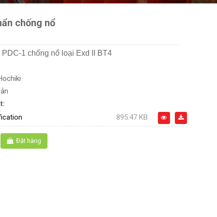
hẩn chống nổ
 PDC-1 chống nổ loại Exd II BT4
Hochiki
Bản
t:
ication
895.47 KB
Đặt hàng