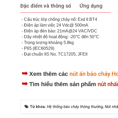
Đặc điểm và thông số
Ứng dụng
- Cấu trúc lớp chống cháy nổ: Exd II BT4
- Điện áp làm việc 24 Vdc@ 500mA
- Điện áp đèn báo: 21mA@24 VAC/VDC
- Dãy nhiệt độ hoạt động: -20°C đến 50°C
- Trọng lượng khoảng 5.8kg
- P65 (IEC60529)
- Đạt chuẩn IIS No. TC17205, JFEII
➥
Xem thêm các
nút ấn báo cháy Ho
➥
Tìm hiểu thêm sản phẩm
nút nhấ
Từ khóa:
Hệ thống báo cháy thông thường
,
Nút nh