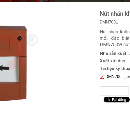
Nút nhấn k
DMN700L
Nút nhấn khẩ
mới, đặc biệ
DMN700W có tín
Nhà sản xuất:
Xuất xứ:
Anh
Tài liệu kỹ thuậ
DMN700L_en