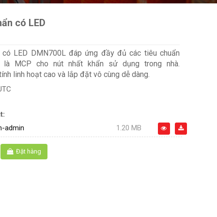
hẩn có LED
n có LED DMN700L đáp ứng đầy đủ các tiêu chuẩn
t là MCP cho nút nhất khẩn sử dụng trong nhà.
h linh hoạt cao và lắp đặt vô cùng dễ dàng.
UTC
t:
-admin
1.20 MB
Đặt hàng