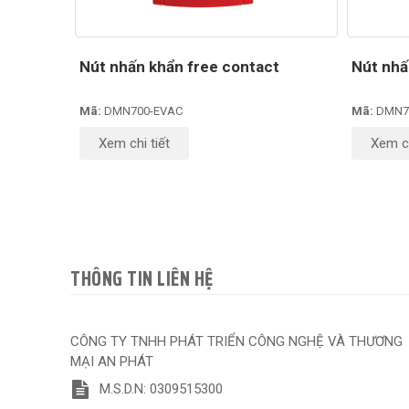
Nút nhấn khẩn free contact
Nút nhấ
Mã:
DMN700-EVAC
Mã:
DMN7
Xem chi tiết
Xem ch
THÔNG TIN LIÊN HỆ
CÔNG TY TNHH PHÁT TRIỂN CÔNG NGHỆ VÀ THƯƠNG
MẠI AN PHÁT
M.S.D.N: 0309515300