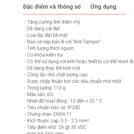
Đặc điểm và thông số
Ứng dụng
- Tăng cường tính thẩm mỹ
- Dễ dàng cài đặt
- Loại lắp đặt bề mặt
- Bảo vệ nắp bản lề với “Anti-Tamper”
- Tính tương thích ngược
- Có khóa kiểm tra
- Có thể sử dụng với kính hoặc thiết bị có thể reset 
- Dễ dàng thay thế kính mới
- Công tắc nhỏ chất lượng cao
- Được chấp thuận bởi các tiêu chuẩn mới nhất
- Trọng lượng: 110 g
- Màu sắc: Đỏ
- Nhiệt độ hoạt động: -10 đến + 55 ° C
- Tiêu chuẩn bảo vệ: IP24D
- Chứng nhận: EN54-11
- Kích thước cap: 0.5 - 2.5 mm²
- Tiếp điểm khô: 2A @ 30 VDC
- Điện trở: 560 ohm