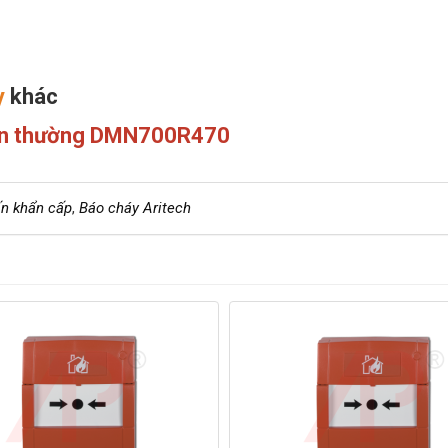
y
khác
ẩn thường DMN700R470
ấn khẩn cấp
,
Báo cháy Aritech