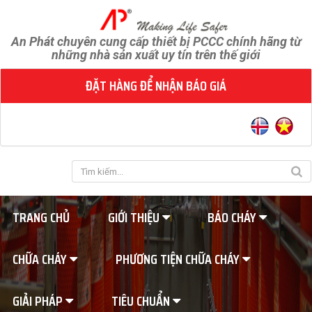
An Phát chuyên cung cấp thiết bị PCCC chính hãng từ
những nhà sản xuất uy tín trên thế giới
ĐẶT HÀNG ĐỂ NHẬN BÁO GIÁ
TRANG CHỦ
GIỚI THIỆU
BÁO CHÁY
CHỮA CHÁY
PHƯƠNG TIỆN CHỮA CHÁY
GIẢI PHÁP
TIÊU CHUẨN