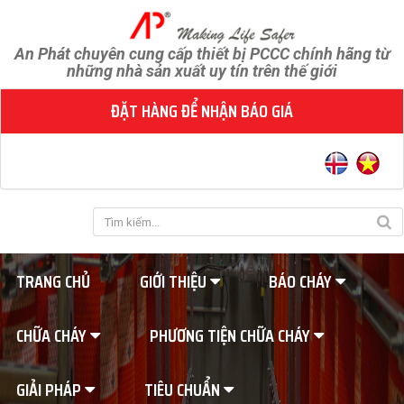
An Phát chuyên cung cấp thiết bị PCCC chính hãng từ
những nhà sản xuất uy tín trên thế giới
ĐẶT HÀNG ĐỂ NHẬN BÁO GIÁ
TRANG CHỦ
GIỚI THIỆU
BÁO CHÁY
CHỮA CHÁY
PHƯƠNG TIỆN CHỮA CHÁY
GIẢI PHÁP
TIÊU CHUẨN