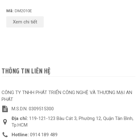
Mã:
DM2010E
Xem chi tiết
THÔNG TIN LIÊN HỆ
CÔNG TY TNHH PHÁT TRIỂN CÔNG NGHỆ VÀ THƯƠNG MẠI AN
PHÁT
M.S.D.N: 0309515300
Địa chỉ:
119-121-123 Bàu Cát 3, Phường 12, Quận Tân Bình,
Tp.HCM
Hotline:
0914 189 489