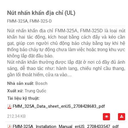
Nút nhấn khẩn địa chỉ (UL)
FMM-325A, FMM-325-D
Nút nhấn khẩn địa chỉ FMM-325A, FMM‑325D là loại nút
khẩn hai tác động, kích hoạt bằng cách đẩy và kéo cần
gạt, giúp con người chủ động báo cháy bằng tay khi hệ
thống báo cháy tự động chưa làm việc hoặc trong khu vực
không lắp đặt đầu báo.
Nút nhấn khẩn thường được lắp đặt ở nơi có đầy đủ ánh
sáng, dễ thao tác như: hành lang, chiếu nghỉ cầu thang,
gần lối thoát hiểm, cửa ra vào…
Nhà sản xuất:
Bosch
Xuất xứ:
Trung Quốc
Tài liệu kỹ thuật:
FMM_325A_Data_sheet_enUS_2708428683_pdf
212.34 KB
FMM‑325A_Installation_Manual_enUS_2708433547_pdf