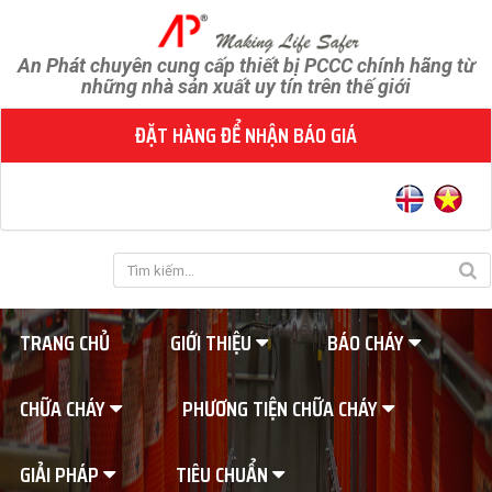
An Phát chuyên cung cấp thiết bị PCCC chính hãng từ
những nhà sản xuất uy tín trên thế giới
ĐẶT HÀNG ĐỂ NHẬN BÁO GIÁ
TRANG CHỦ
GIỚI THIỆU
BÁO CHÁY
CHỮA CHÁY
PHƯƠNG TIỆN CHỮA CHÁY
GIẢI PHÁP
TIÊU CHUẨN