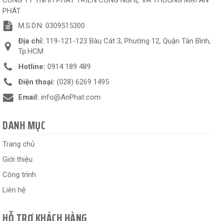
PHÁT
M.S.D.N: 0309515300
Địa chỉ:
119-121-123 Bàu Cát 3, Phường 12, Quận Tân Bình,
Tp.HCM
Hotline:
0914 189 489
Điện thoại:
(028) 6269 1495
Email:
info@AnPhat.com
DANH MỤC
Trang chủ
Giới thiệu
Công trình
Liên hệ
HỖ TRỢ KHÁCH HÀNG