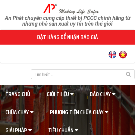
An Phát chuyên cung cấp thiết bị PCCC chính hãng từ
những nhà sản xuất uy tín trên thế giới
ĐẶT HÀNG ĐỂ NHẬN BÁO GIÁ
TRANG CHỦ
GIỚI THIỆU
BÁO CHÁY
CHỮA CHÁY
PHƯƠNG TIỆN CHỮA CHÁY
GIẢI PHÁP
TIÊU CHUẨN