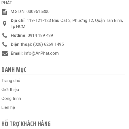
PHÁT
M.S.D.N: 0309515300
Địa chỉ:
119-121-123 Bàu Cát 3, Phường 12, Quận Tân Bình,
Tp.HCM
Hotline:
0914 189 489
Điện thoại:
(028) 6269 1495
Email:
info@AnPhat.com
DANH MỤC
Trang chủ
Giới thiệu
Công trình
Liên hệ
HỖ TRỢ KHÁCH HÀNG