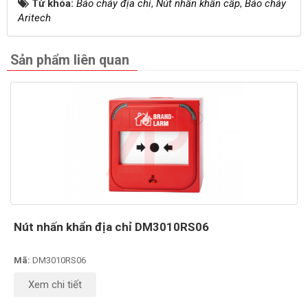
Từ khóa:
Báo cháy địa chỉ
,
Nút nhấn khẩn cấp
,
Báo cháy
Aritech
Sản phẩm liên quan
Nút nhấn khẩn địa chỉ DM3010RS06
Mã:
DM3010RS06
Xem chi tiết