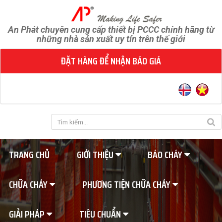
An Phát chuyên cung cấp thiết bị PCCC chính hãng từ
những nhà sản xuất uy tín trên thế giới
ĐẶT HÀNG ĐỂ NHẬN BÁO GIÁ
TRANG CHỦ
GIỚI THIỆU
BÁO CHÁY
CHỮA CHÁY
PHƯƠNG TIỆN CHỮA CHÁY
GIẢI PHÁP
TIÊU CHUẨN