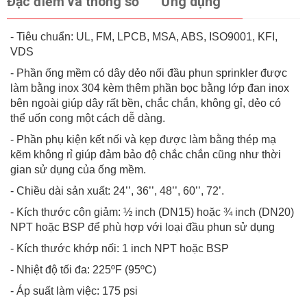
Đặc điểm và thông số
Ứng dụng
- Tiêu chuẩn: UL, FM, LPCB, MSA, ABS, ISO9001, KFI,
VDS
- Phần ống mềm có dây dẻo nối đầu phun sprinkler được
làm bằng inox 304 kèm thêm phần bọc bằng lớp đan inox
bên ngoài giúp dây rất bền, chắc chắn, không gỉ, dẻo có
thể uốn cong một cách dễ dàng.
- Phần phụ kiện kết nối và kẹp được làm bằng thép mạ
kẽm không rỉ giúp đảm bảo độ chắc chắn cũng như thời
gian sử dụng của ống mềm.
- Chiều dài sản xuất: 24’’, 36’’, 48’’, 60’’, 72’.
- Kích thước côn giảm: ½ inch (DN15) hoặc ¾ inch (DN20)
NPT hoặc BSP để phù hợp với loại đầu phun sử dụng
- Kích thước khớp nối: 1 inch NPT hoặc BSP
- Nhiệt độ tối đa: 225ºF (95ºC)
- Áp suất làm việc: 175 psi