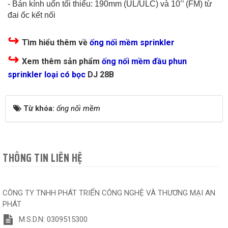
- Bán kính uốn tối thiểu: 190mm (UL/ULC) và 10’’ (FM) từ
đai ốc kết nối
↪
Tìm hiểu thêm về
ống nối mềm sprinkler
↪
Xem thêm sản phẩm
ống nối mềm đầu phun
sprinkler loại có bọc
DJ 28B
Từ khóa:
ống nối mềm
THÔNG TIN LIÊN HỆ
CÔNG TY TNHH PHÁT TRIỂN CÔNG NGHỆ VÀ THƯƠNG MẠI AN
PHÁT
M.S.D.N: 0309515300