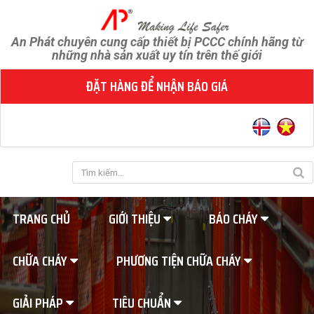
An Phát chuyên cung cấp thiết bị PCCC chính hãng từ
những nhà sản xuất uy tín trên thế giới
ĐẶT HÀNG ĐỂ NHẬN BÁO GIÁ
TRANG CHỦ
GIỚI THIỆU
BÁO CHÁY
CHỮA CHÁY
PHƯƠNG TIỆN CHỮA CHÁY
GIẢI PHÁP
TIÊU CHUẨN