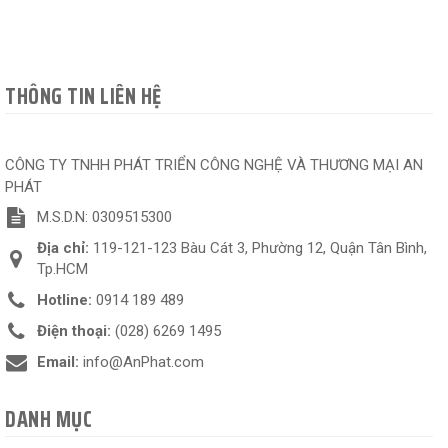
THÔNG TIN LIÊN HỆ
CÔNG TY TNHH PHÁT TRIỂN CÔNG NGHỆ VÀ THƯƠNG MẠI AN
PHÁT
M.S.D.N: 0309515300
Địa chỉ:
119-121-123 Bàu Cát 3, Phường 12, Quận Tân Bình,
Tp.HCM
Hotline:
0914 189 489
Điện thoại:
(028) 6269 1495
Email:
info@AnPhat.com
DANH MỤC