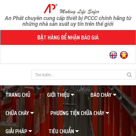
An Phát chuyên cung cấp thiết bị PCCC chính hãng từ
những nhà sản xuất uy tín trên thế giới
ĐẶT HÀNG ĐỂ NHẬN BÁO GIÁ
TRANG CHỦ
GIỚI THIỆU
BÁO CHÁY
CHỮA CHÁY
PHƯƠNG TIỆN CHỮA CHÁY
GIẢI PHÁP
TIÊU CHUẨN