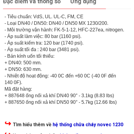
Đặc điểm và thông số
Ứng dụng
- Tiêu chuẩn: VdS, UL. UL-C, FM, CE
- Loại DN40 / DN50: DN40 / DN50 MX 1230/200.
- Môi trường vận hành: FK-5-1-12, HFC-227ea, nitrogen.
- Áp suất làm việc: 80 bar (1160 psi).
- Áp suất kiểm tra: 120 bar (1740 psi).
- Áp suất tối đa : 240 bar (3481 psi).
- Bán kính uốn tối thiểu:
+ DN40: 500 mm.
+ DN50: 630 mm.
- Nhiệt độ hoạt động: -40 0C đến +60 0C (-40 0F đến
140 0F).
Mã đặt hàng:
+ 887648 ống nối xả khí DN40 90° - 3.1kg (8.83 lbs)
+ 887650 ống nối xả khí DN50 90° - 5.7kg (12.66 lbs)
↪
Tìm hiểu thêm về
hệ thống chữa cháy novec 1230