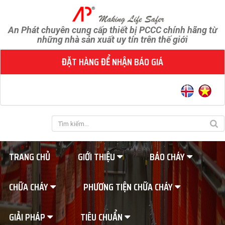
An Phát chuyên cung cấp thiết bị PCCC chính hãng từ
những nhà sản xuất uy tín trên thế giới
ĐẶT HÀNG ĐỂ NHẬN BÁO GIÁ
TRANG CHỦ
GIỚI THIỆU
BÁO CHÁY
CHỮA CHÁY
PHƯƠNG TIỆN CHỮA CHÁY
GIẢI PHÁP
TIÊU CHUẨN