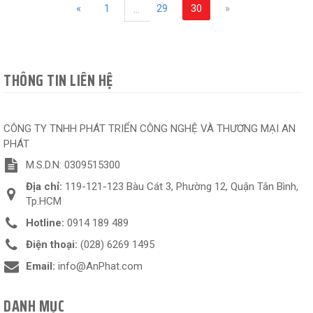
«
1
29
30
»
...
THÔNG TIN LIÊN HỆ
CÔNG TY TNHH PHÁT TRIỂN CÔNG NGHỆ VÀ THƯƠNG MẠI AN
PHÁT
M.S.D.N: 0309515300
Địa chỉ:
119-121-123 Bàu Cát 3, Phường 12, Quận Tân Bình,
Tp.HCM
Hotline:
0914 189 489
Điện thoại:
(028) 6269 1495
Email:
info@AnPhat.com
DANH MỤC