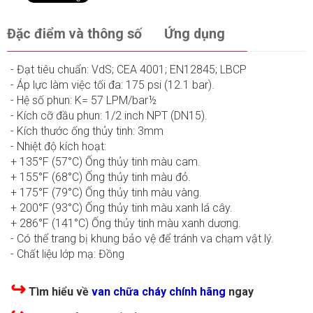
Đặc điểm và thông số
Ứng dụng
- Đạt tiêu chuẩn: VdS; CEA 4001; EN12845; LBCP
- Áp lực làm việc tối đa: 175 psi (12.1 bar).
- Hệ số phun: K= 57 LPM/bar½
- Kích cỡ đầu phun: 1/2 inch NPT (DN15).
- Kích thước ống thủy tinh: 3mm
- Nhiệt độ kích hoạt:
+ 135°F (57°C) Ống thủy tinh màu cam.
+ 155°F (68°C) Ống thủy tinh màu đỏ.
+ 175°F (79°C) Ống thủy tinh màu vàng.
+ 200°F (93°C) Ống thủy tinh màu xanh lá cây.
+ 286°F (141°C) Ống thủy tinh màu xanh dương.
- Có thể trang bị khung bảo vệ để tránh va chạm vật lý.
- Chất liệu lớp mạ: Đồng
↪
Tìm hiểu về
van chữa cháy chính hãng
ngay