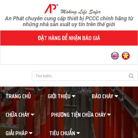
An Phát chuyên cung cấp thiết bị PCCC chính hãng từ
những nhà sản xuất uy tín trên thế giới
ĐẶT HÀNG ĐỂ NHẬN BÁO GIÁ
TRANG CHỦ
GIỚI THIỆU
BÁO CHÁY
CHỮA CHÁY
PHƯƠNG TIỆN CHỮA CHÁY
GIẢI PHÁP
TIÊU CHUẨN