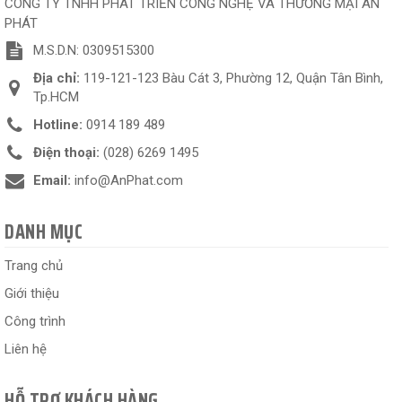
CÔNG TY TNHH PHÁT TRIỂN CÔNG NGHỆ VÀ THƯƠNG MẠI AN
PHÁT
M.S.D.N: 0309515300
Địa chỉ:
119-121-123 Bàu Cát 3, Phường 12, Quận Tân Bình,
Tp.HCM
Hotline:
0914 189 489
Điện thoại:
(028) 6269 1495
Email:
info@AnPhat.com
DANH MỤC
Trang chủ
Giới thiệu
Công trình
Liên hệ
HỖ TRỢ KHÁCH HÀNG