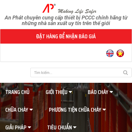
An Phát chuyên cung cấp thiết bị PCCC chính hãng từ
những nhà sản xuất uy tín trên thế giới
ĐẶT HÀNG ĐỂ NHẬN BÁO GIÁ
TRANG CHỦ
GIỚI THIỆU
BÁO CHÁY
CHỮA CHÁY
PHƯƠNG TIỆN CHỮA CHÁY
GIẢI PHÁP
TIÊU CHUẨN