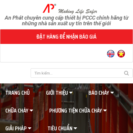
An Phát chuyên cung cấp thiết bị PCCC chính hãng từ
những nhà sản xuất uy tín trên thế giới
ĐẶT HÀNG ĐỂ NHẬN BÁO GIÁ
TRANG CHỦ
GIỚI THIỆU
BÁO CHÁY
CHỮA CHÁY
PHƯƠNG TIỆN CHỮA CHÁY
GIẢI PHÁP
TIÊU CHUẨN