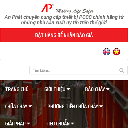
An Phát chuyên cung cấp thiết bị PCCC chính hãng từ
những nhà sản xuất uy tín trên thế giới
ĐẶT HÀNG ĐỂ NHẬN BÁO GIÁ
TRANG CHỦ
GIỚI THIỆU
BÁO CHÁY
CHỮA CHÁY
PHƯƠNG TIỆN CHỮA CHÁY
GIẢI PHÁP
TIÊU CHUẨN