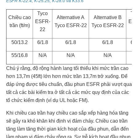
ESFR K-22.4, K-25.25, K-28.0 và K33.6
Tyco
Ty
Chiều cao
Alternative A
Alternative B
ESFR-
ESF
trần (ft/m)
Tyco ESFR-22
Tyco ESFR-22
22
2
50/13.2
6/1.8
6/1.8
6/1.8
6/1
55/16.8
N/A
N/A
N/A
N/
Chú ý rằng, độ rộng hành lang tối thiểu khi mức trần cao
hơn 13,7m (45ft) lớn hơn mức trần 13,7m trở xuống. Để
đáp ứng được tiêu chuẩn, đầu phun ESFR phải vượt qua
tất cả các bài kiểm tra ở tất cả các mức quy định của các
tổ chức kiểm định (ví dụ UL hoặc FM).
Khi chiều cao trần hay chiều cao sắp xếp hàng hóa tăng
sẽ gây ra khó khăn khi định vị đám cháy. Chiều cao trần
tăng làm tăng thời gian kích hoạt của đầu phun, dẫn đến
làm phạm vi đám cháy rộng ra. Sự trễ kích hoạt đầu phun