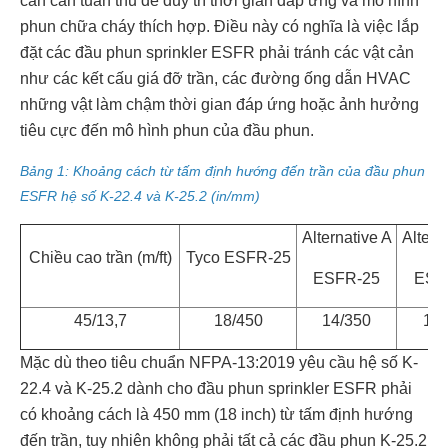
cản cần tuân thủ để duy trì thời gian đáp ứng và mô hình
phun chữa cháy thích hợp. Điều này có nghĩa là việc lắp
đặt các đầu phun sprinkler ESFR phải tránh các vật cản
như các kết cấu giá đỡ trần, các đường ống dẫn HVAC
những vật làm chậm thời gian đáp ứng hoặc ảnh hưởng
tiêu cực đến mô hình phun của đầu phun.
Bảng 1: Khoảng cách từ tấm định hướng đến trần của đầu phun
ESFR hệ số K-22.4 và K-25.2 (in/mm)
Alternative A
Altern
Chiều cao trần (m/ft)
Tyco ESFR-25
ESFR-25
ESF
45/13,7
18/450
14/350
18/
Mặc dù theo tiêu chuẩn NFPA-13:2019 yêu cầu hệ số K-
22.4 và K-25.2 dành cho đầu phun sprinkler ESFR phải
có khoảng cách là 450 mm (18 inch) từ tấm định hướng
đến trần, tuy nhiên không phải tất cả các đầu phun K-25.2