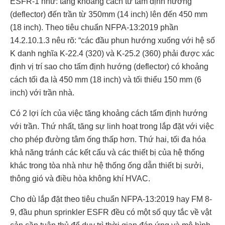
ESFR-1 như: tăng khoảng cách từ tấm định hướng
(deflector) đến trần từ 350mm (14 inch) lên đến 450 mm
(18 inch). Theo tiêu chuẩn NFPA-13:2019 phần
14.2.10.1.3 nêu rõ: “các đầu phun hướng xuống với hệ số
K danh nghĩa K-22.4 (320) và K-25.2 (360) phải được xác
định vị trí sao cho tấm định hướng (deflector) có khoảng
cách tối đa là 450 mm (18 inch) và tối thiểu 150 mm (6
inch) với trần nhà.
Có 2 lợi ích của việc tăng khoảng cách tấm định hướng
với trần. Thứ nhất, tăng sự linh hoạt trong lắp đặt với việc
cho phép đường tâm ống thấp hơn. Thứ hai, tối đa hóa
khả năng tránh các kết cấu và các thiết bị của hệ thống
khác trong tòa nhà như hệ thống ống dẫn thiết bị sưởi,
thông gió và điều hòa không khí HVAC.
Cho dù lắp đặt theo tiêu chuẩn NFPA-13:2019 hay FM 8-
9, đầu phun sprinkler ESFR đều có một số quy tắc về vật