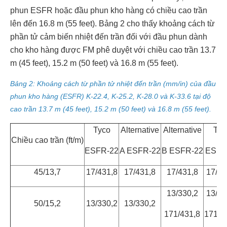
phun ESFR hoặc đầu phun kho hàng có chiều cao trần
lên đến 16.8 m (55 feet). Bảng 2 cho thấy khoảng cách từ
phần tử cảm biến nhiệt đến trần đối với đầu phun dành
cho kho hàng được FM phê duyệt với chiều cao trần 13.7
m (45 feet), 15.2 m (50 feet) và 16.8 m (55 feet).
Bảng 2: Khoảng cách từ phần tử nhiệt đến trần (mm/in) của đầu
phun kho hàng (ESFR) K-22.4, K-25.2, K-28.0 và K-33.6 tại độ
cao trần 13.7 m (45 feet), 15.2 m (50 feet) và 16.8 m (55 feet).
Tyco
Alternative
Alternative
Tyc
Chiều cao trần (ft/m)
ESFR-22
A ESFR-22
B ESFR-22
ESFR
45/13,7
17/431,8
17/431,8
17/431,8
17/43
13/330,2
13/33
50/15,2
13/330,2
13/330,2
171/431,8
171/4