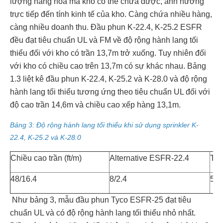
lượng hàng hóa mà khó có thể chứa được, ảnh hưởng
trực tiếp đến tính kinh tế của kho. Càng chứa nhiều hàng,
càng nhiều doanh thu. Đầu phun K-22.4, K-25.2 ESFR
đều đạt tiêu chuẩn UL và FM về độ rộng hành lang tối
thiểu đối với kho có trần 13,7m trở xuống. Tuy nhiên đối
với kho có chiều cao trên 13,7m có sự khác nhau. Bảng
1.3 liệt kê đầu phun K-22.4, K-25.2 và K-28.0 và độ rộng
hành lang tối thiểu tương ứng theo tiêu chuẩn UL đối với
độ cao trần 14,6m và chiều cao xếp hàng 13,1m.
Bảng 3: Độ rộng hành lang tối thiểu khi sử dụng sprinkler K-
22.4, K-25.2 và K-28.0
Chiều cao trần (ft/m)
Alternative ESFR-22.4
Ty
48/16.4
8/2.4
5/1
Như bảng 3, mẫu đầu phun Tyco ESFR-25 đạt tiêu
chuẩn UL và có độ rộng hành lang tối thiểu nhỏ nhất.