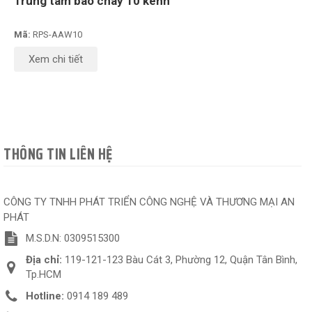
Trung tâm báo cháy 10 kênh
Mã:
RPS-AAW10
Xem chi tiết
THÔNG TIN LIÊN HỆ
CÔNG TY TNHH PHÁT TRIỂN CÔNG NGHỆ VÀ THƯƠNG MẠI AN
PHÁT
M.S.D.N: 0309515300
Địa chỉ:
119-121-123 Bàu Cát 3, Phường 12, Quận Tân Bình,
Tp.HCM
Hotline:
0914 189 489