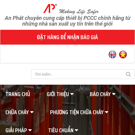
An Phát chuyên cung cấp thiết bị PCCC chính hãng từ
những nhà sản xuất uy tín trên thế giới
ĐẶT HÀNG ĐỂ NHẬN BÁO GIÁ
TRANG CHỦ
GIỚI THIỆU
BÁO CHÁY
CHỮA CHÁY
PHƯƠNG TIỆN CHỮA CHÁY
GIẢI PHÁP
TIÊU CHUẨN