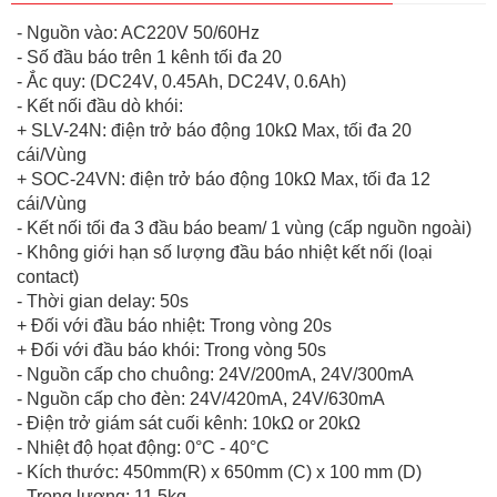
- Nguồn vào: AC220V 50/60Hz
- Số đầu báo trên 1 kênh tối đa 20
- Ắc quy: (DC24V, 0.45Ah, DC24V, 0.6Ah)
- Kết nối đầu dò khói:
+ SLV-24N: điện trở báo động 10kΩ Max, tối đa 20
cái/Vùng
+ SOC-24VN: điện trở báo động 10kΩ Max, tối đa 12
cái/Vùng
- Kết nối tối đa 3 đầu báo beam/ 1 vùng (cấp nguồn ngoài)
- Không giới hạn số lượng đầu báo nhiệt kết nối (loại
contact)
- Thời gian delay: 50s
+ Đối với đầu báo nhiệt: Trong vòng 20s
+ Đối với đầu báo khói: Trong vòng 50s
- Nguồn cấp cho chuông: 24V/200mA, 24V/300mA
- Nguồn cấp cho đèn: 24V/420mA, 24V/630mA
- Điện trở giám sát cuối kênh: 10kΩ or 20kΩ
- Nhiệt độ họat động: 0°C - 40°C
- Kích thước: 450mm(R) x 650mm (C) x 100 mm (D)
- Trọng lượng: 11.5kg