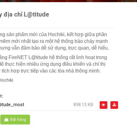
 địa chỉ L@titude
òng sản phẩm mới của Hochiki, kết hợp giữa phần
mềm mới nhất tạo ra một hệ thống báo cháy mạnh
hưng vẫn đảm bảo dễ sử dụng, trực quan, dễ hiểu.
ng FireNET L@titude hệ thống rất linh hoạt trong
để thực hiện nhiều ứng dụng điều khiển và chỉ thị
tích hợp trực tiếp vào các tòa nhà thông minh.
Hochiki
t:
titude_most
898.13 KB
Đặt hàng