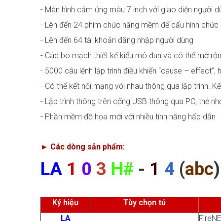
- Màn hình cảm ứng màu 7 inch với giao diện người d
- Lên đến 24 phím chức năng mềm để cấu hình chức
- Lên đến 64 tài khoản đăng nhập người dùng
- Các bo mạch thiết kế kiểu mô đun và có thể mở rộ
- 5000 câu lệnh lập trình điều khiển “cause – effect”
- Có thể kết nối mạng với nhau thông qua lập trình. 
- Lập trình thông trên cổng USB thông qua PC, thẻ n
- Phần mềm đồ họa mới với nhiều tính năng hấp dẫn
►
Các dòng sản phẩm:
LA
1
0
3
H#
-
1
4
(
abc
)
Ký hiệu
Tùy chọn tủ
LA
FireN