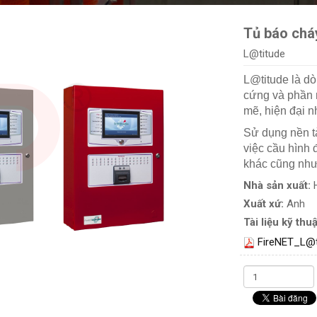
Tủ báo cháy
L@titude
L@titude là d
cứng và phần 
mẽ, hiện đại n
Sử dụng nền tả
việc cầu hình 
khác cũng như 
Nhà sản xuất:
Xuất xứ:
Anh
Tài liệu kỹ thuậ
FireNET_L@