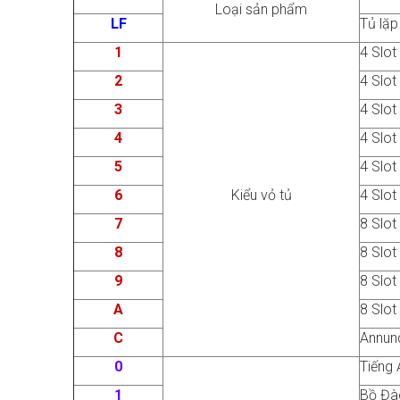
Loại sản phẩm
LF
Tủ lặp
1
4 Slot
2
4 Slot
3
4 Slot
4
4 Slot
5
4 Slot
6
Kiểu vỏ tủ
4 Slot
7
8 Slot
8
8 Slot
9
8 Slot
A
8 Slot
C
Annun
0
Tiếng 
1
Bồ Đà