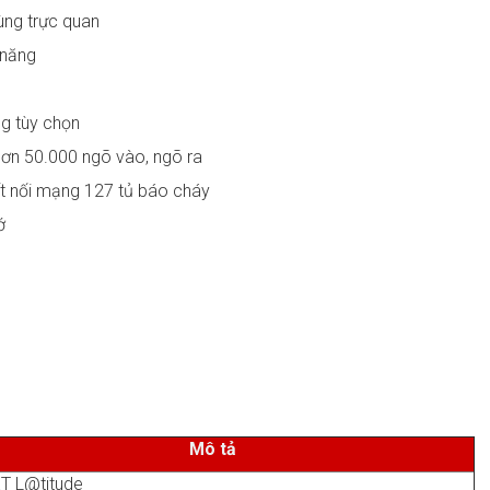
ùng trực quan
 năng
ng tùy chọn
, hơn 50.000 ngõ vào, ngõ ra
Kết nối mạng 127 tủ báo cháy
hớ
Mô tả
ET L@titude