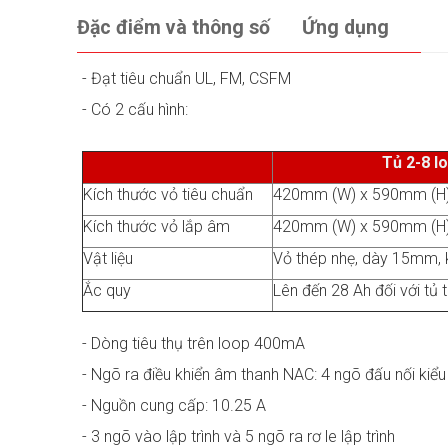
Đặc điểm và thông số
Ứng dụng
- Đạt tiêu chuẩn UL, FM, CSFM
- Có 2 cấu hình:
Tủ 2-8 l
Kích thước vỏ tiêu chuẩn
420mm (W) x 590mm (H)
Kích thước vỏ lắp âm
420mm (W) x 590mm (H)
Vật liệu
Vỏ thép nhẹ, dày 15mm, 
Ắc quy
Lên đến 28 Ah đối với tủ 
- Dòng tiêu thụ trên loop 400mA
- Ngõ ra điều khiển âm thanh NAC: 4 ngõ đấu nối kiể
- Nguồn cung cấp: 10.25 A
- 3 ngõ vào lập trình và 5 ngõ ra rơ le lập trình