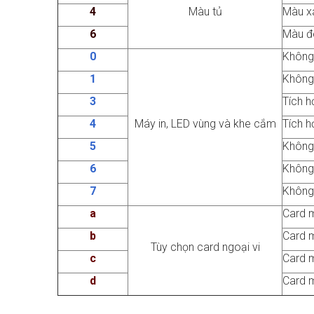
4
Màu tủ
Màu x
6
Màu đ
0
Không
1
Không 
3
Tích h
4
Máy in, LED vùng và khe cắm
Tích h
5
Không
6
Không
7
Không
a
Card 
b
Card m
Tùy chọn card ngoại vi
c
Card 
d
Card 