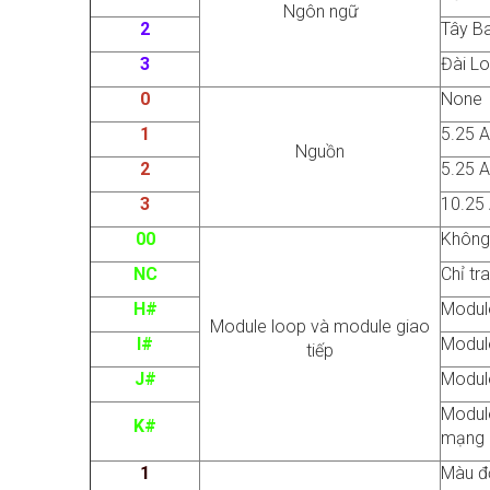
Ngôn ngữ
2
Tây B
3
Đài L
0
None
1
5.25 
Nguồn
2
5.25 
3
10.25 
00
Không 
NC
Chỉ tr
H#
Module
Module loop và module giao
I#
Module
tiếp
J#
Module
Module
K#
mạng
1
Màu đ