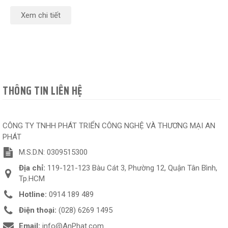
Xem chi tiết
THÔNG TIN LIÊN HỆ
CÔNG TY TNHH PHÁT TRIỂN CÔNG NGHỆ VÀ THƯƠNG MẠI AN
PHÁT
M.S.D.N: 0309515300
Địa chỉ:
119-121-123 Bàu Cát 3, Phường 12, Quận Tân Bình,
Tp.HCM
Hotline:
0914 189 489
Điện thoại:
(028) 6269 1495
Email:
info@AnPhat.com