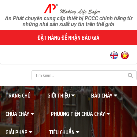
An Phát chuyên cung cấp thiết bị PCCC chính hãng từ
những nhà sản xuất uy tín trên thế giới
ĐẶT HÀNG ĐỂ NHẬN BÁO GIÁ
TRANG CHỦ
GIỚI THIỆU
BÁO CHÁY
CHỮA CHÁY
PHƯƠNG TIỆN CHỮA CHÁY
GIẢI PHÁP
TIÊU CHUẨN