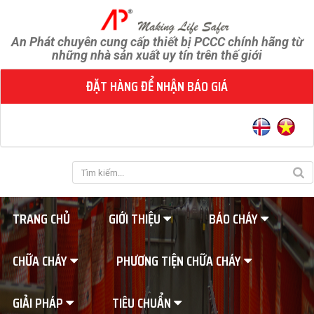
An Phát chuyên cung cấp thiết bị PCCC chính hãng từ
những nhà sản xuất uy tín trên thế giới
ĐẶT HÀNG ĐỂ NHẬN BÁO GIÁ
TRANG CHỦ
GIỚI THIỆU
BÁO CHÁY
CHỮA CHÁY
PHƯƠNG TIỆN CHỮA CHÁY
GIẢI PHÁP
TIÊU CHUẨN