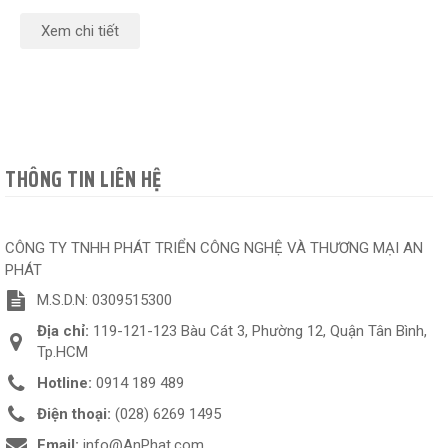
Xem chi tiết
THÔNG TIN LIÊN HỆ
CÔNG TY TNHH PHÁT TRIỂN CÔNG NGHỆ VÀ THƯƠNG MẠI AN
PHÁT
M.S.D.N: 0309515300
Địa chỉ:
119-121-123 Bàu Cát 3, Phường 12, Quận Tân Bình,
Tp.HCM
Hotline:
0914 189 489
Điện thoại:
(028) 6269 1495
Email:
info@AnPhat.com