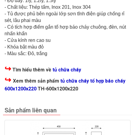
- Độ dày: 1ly, 1.2ly, 1.5ly
- Chất liệu: Thép tấm, Inox 201, Inox 304
- Tủ được phủ bên ngoài lớp sơn tĩnh điện giúp chống rỉ
sét, lâu phai màu
- Có tích hợp điểm gắn tổ hợp báo cháy chuông, đèn, nút
nhấn khẩn
- Cửa kính ren cao su
- Khóa bật màu đỏ
- Màu sắc: Đỏ, trắng
↪
Tìm hiểu thêm về
tủ chữa cháy
↪
Xem thêm sản phẩm
tủ chữa cháy tổ hợp báo cháy
600x1200x220
TH-600x1200x220
Sản phẩm liên quan