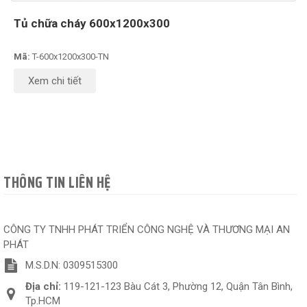
Tủ chữa cháy 600x1200x300
Mã:
T-600x1200x300-TN
Xem chi tiết
THÔNG TIN LIÊN HỆ
CÔNG TY TNHH PHÁT TRIỂN CÔNG NGHỆ VÀ THƯƠNG MẠI AN
PHÁT
M.S.D.N: 0309515300
Địa chỉ:
119-121-123 Bàu Cát 3, Phường 12, Quận Tân Bình,
Tp.HCM