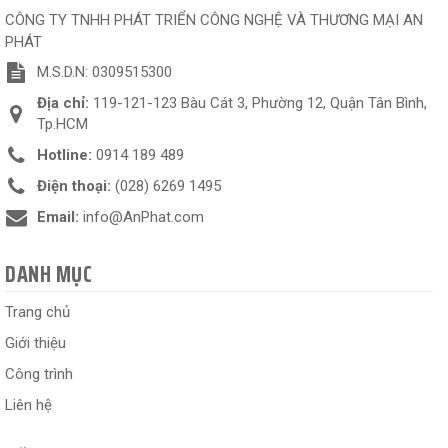
CÔNG TY TNHH PHÁT TRIỂN CÔNG NGHỆ VÀ THƯƠNG MẠI AN
PHÁT
M.S.D.N: 0309515300
Địa chỉ:
119-121-123 Bàu Cát 3, Phường 12, Quận Tân Bình,
Tp.HCM
Hotline:
0914 189 489
Điện thoại:
(028) 6269 1495
Email:
info@AnPhat.com
DANH MỤC
Trang chủ
Giới thiệu
Công trình
Liên hệ