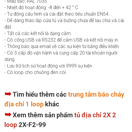
- Màu sắc: RAL 7035
- Nhiệt độ hoạt động: -8 đến + 42 ° C
- Tự động cấu hinh và cài đặt theo tiêu chuẩn EN54.
- Dễ dàng tháo lắp cửa tủ và buồng chứa để lau chùi và cài
đặt.
- Tất cả các kết nối là dạng cắm.
- Có cổng USB và RS232 để cắm USB và kết nối máy in.
- Thông báo qua email về các sự kiện từ bảng điều khiển.
- Có 3 cấp độ vận hành và cung cấp 20 tài khoản người
dùng.
- Lưu trữ lịch sử hoạt động với 9999 sự kiện.
- Có loop cho chuông đèn còi.
➥
Tìm hiểu thêm các
trung tâm báo cháy
địa chỉ 1 loop
khác
➥
Xem thêm sản phẩm
tủ địa chỉ 2X 2
loop
2X-F2-99