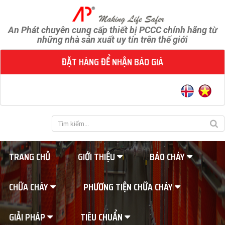
An Phát chuyên cung cấp thiết bị PCCC chính hãng từ
những nhà sản xuất uy tín trên thế giới
ĐẶT HÀNG ĐỂ NHẬN BÁO GIÁ
TRANG CHỦ
GIỚI THIỆU
BÁO CHÁY
CHỮA CHÁY
PHƯƠNG TIỆN CHỮA CHÁY
GIẢI PHÁP
TIÊU CHUẨN