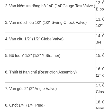
12. Ống
2. Van kiểm tra đồng hồ 1/4" (1/4"Gauge Test Valve )
Elbow)
13. Ống
3. Van một chiều 1/2" (1/2" Swing Check Valve)
1/2" (1/
14. Ống
4. Van cầu 1/2" (1/2" Globe Valve)
3/4" (1/
5. Bộ lọc-Y 1/2" (1/2" Y-Strainer)
15. Ống
16. Ống
6. Thiết bị hạn chế (Restriction Assembly)
(2" x 2"
17. Ống 
7. Van góc 2" (2" Angle Valve)
Close N
18. Ống 
8. Chốt 1/4" (1/4" Plug)
Nipple)