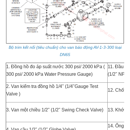
Bộ trim kết nối (tiêu chuẩn) cho van báo động AV-1-3-300 loại
DN65
1. Đồng hồ đo áp suất nước 300 psi/ 2000 kPa (
11. Đầu ốn
300 psi/ 2000 kPa Water Pressure Gauge)
(1/2" NPT 
2. Van kiểm tra đồng hồ 1/4" (1/4"Gauge Test
12. Chốt 1/
Valve )
3. Van một chiều 1/2" (1/2" Swing Check Valve)
13. Khớp n
14. Ống nối
4. Van cầu 1/2" (1/2" Globe Valve)