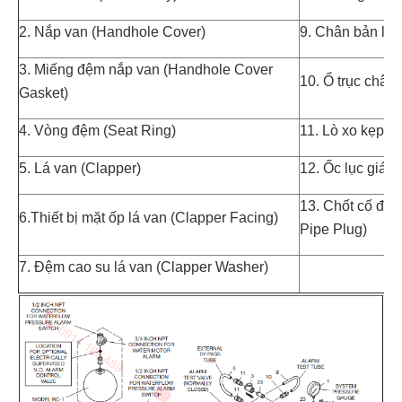
2. Nắp van (Handhole Cover)
9. Chân bản lề 
3. Miếng đệm nắp van (Handhole Cover
10. Ổ trục chân
Gasket)
4. Vòng đệm (Seat Ring)
11. Lò xo kẹp lá
5. Lá van (Clapper)
12. Ốc lục giác
13. Chốt cố địn
6.Thiết bị mặt ốp lá van (Clapper Facing)
Pipe Plug)
7. Đệm cao su lá van (Clapper Washer)