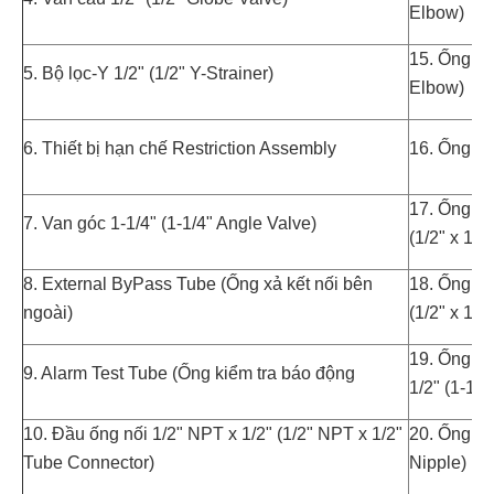
Elbow)
15. Ống nối
5. Bộ lọc-Y 1/2" (1/2" Y-Strainer)
Elbow)
6. Thiết bị hạn chế Restriction Assembly
16. Ống nối
17. Ống nối
7. Van góc 1-1/4" (1-1/4" Angle Valve)
(1/2" x 1/4
8. External ByPass Tube (Ống xả kết nối bên
18. Ống nối
ngoài)
(1/2" x 1/2
19. Ống nối
9. Alarm Test Tube (Ống kiểm tra báo động
1/2" (1-1/4
10. Đầu ống nối 1/2" NPT x 1/2" (1/2" NPT x 1/2"
20. Ống nối
Tube Connector)
Nipple)