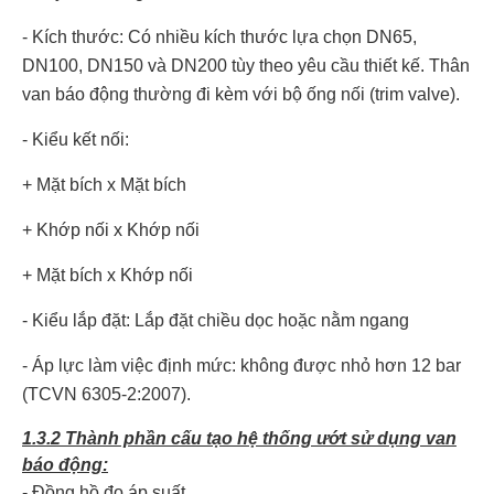
- Kích thước: Có nhiều kích thước lựa chọn DN65,
DN100, DN150 và DN200 tùy theo yêu cầu thiết kế. Thân
van báo động thường đi kèm với bộ ống nối (trim valve).
- Kiểu kết nối:
+ Mặt bích x Mặt bích
+ Khớp nối x Khớp nối
+ Mặt bích x Khớp nối
- Kiểu lắp đặt: Lắp đặt chiều dọc hoặc nằm ngang
- Áp lực làm việc định mức: không được nhỏ hơn 12 bar
(TCVN 6305-2:2007).
1.3.2 Thành phần cấu tạo hệ thống ướt sử dụng van
báo động:
- Đồng hồ đo áp suất