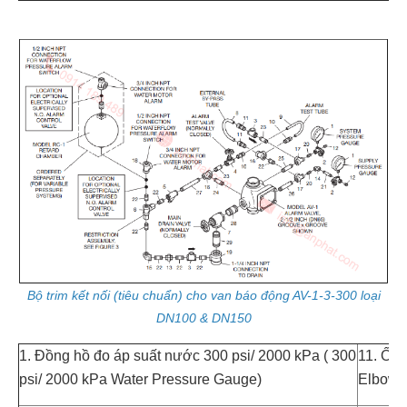
Bộ trim kết nối (tiêu chuẩn) cho van báo động AV-1-3-300 loại
DN100 & DN150
1. Đồng hồ đo áp suất nước 300 psi/ 2000 kPa ( 300
11. Ống
psi/ 2000 kPa Water Pressure Gauge)
Elbow)