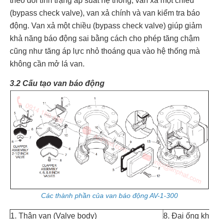
theo dõi tình trạng áp suất hệ thống, van xả một chiều
(bypass check valve), van xả chính và van kiểm tra báo
động. Van xả một chiều (bypass check valve) giúp giảm
khả năng báo động sai bằng cách cho phép tăng chậm
cũng như tăng áp lực nhỏ thoáng qua vào hệ thống mà
không cần mở lá van.
3.2 Cấu tạo van báo động
Các thành phần của van báo động AV-1-300
1. Thân van (Valve body)
8. Đai ống khóa