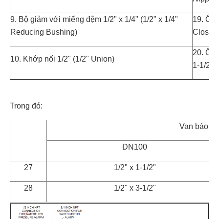
9. Bộ giảm với miếng đệm 1/2" x 1/4" (1/2" x 1/4"
19. Ống
Reducing Bushing)
Close N
20. Ống 
10. Khớp nối 1/2" (1/2" Union)
1-1/2" 
Trong đó:
Van báo độ
DN100
27
1/2" x 1-1/2"
28
1/2" x 3-1/2"