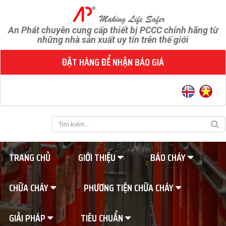
An Phát chuyên cung cấp thiết bị PCCC chính hãng từ
những nhà sản xuất uy tín trên thế giới
ĐẶT HÀNG ĐỂ NHẬN BÁO GIÁ
TRANG CHỦ
GIỚI THIỆU
BÁO CHÁY
CHỮA CHÁY
PHƯƠNG TIỆN CHỮA CHÁY
GIẢI PHÁP
TIÊU CHUẨN