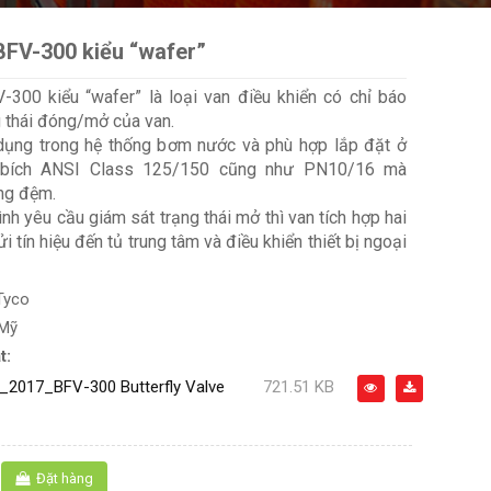
FV-300 kiểu “wafer”
300 kiểu “wafer” là loại van điều khiển có chỉ báo
g thái đóng/mở của van.
ụng trong hệ thống bơm nước và phù hợp lắp đặt ở
 bích ANSI Class 125/150 cũng như PN10/16 mà
ng đệm.
ình yêu cầu giám sát trạng thái mở thì van tích hợp hai
i tín hiệu đến tủ trung tâm và điều khiển thiết bị ngoại
Tyco
 Mỹ
t:
2017_BFV-300 Butterfly Valve
721.51 KB
Đặt hàng