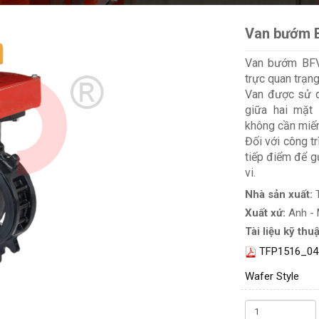
Van bướm B
Van bướm BFV-
trực quan trạn
Van được sử d
giữa hai mặt
không cần miế
Đối với công tr
tiếp điểm để gử
vi.
Nhà sản xuất:
Xuất xứ:
Anh -
Tài liệu kỹ thuậ
TFP1516_04_
Wafer Style