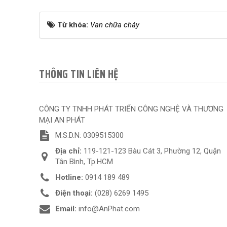
Từ khóa:
Van chữa cháy
THÔNG TIN LIÊN HỆ
CÔNG TY TNHH PHÁT TRIỂN CÔNG NGHỆ VÀ THƯƠNG
MẠI AN PHÁT
M.S.D.N: 0309515300
Địa chỉ:
119-121-123 Bàu Cát 3, Phường 12, Quận
Tân Bình, Tp.HCM
Hotline:
0914 189 489
Điện thoại:
(028) 6269 1495
Email:
info@AnPhat.com