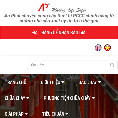
An Phát chuyên cung cấp thiết bị PCCC chính hãng từ
những nhà sản xuất uy tín trên thế giới
ĐẶT HÀNG ĐỂ NHẬN BÁO GIÁ
TRANG CHỦ
GIỚI THIỆU
BÁO CHÁY
CHỮA CHÁY
PHƯƠNG TIỆN CHỮA CHÁY
GIẢI PHÁP
TIÊU CHUẨN