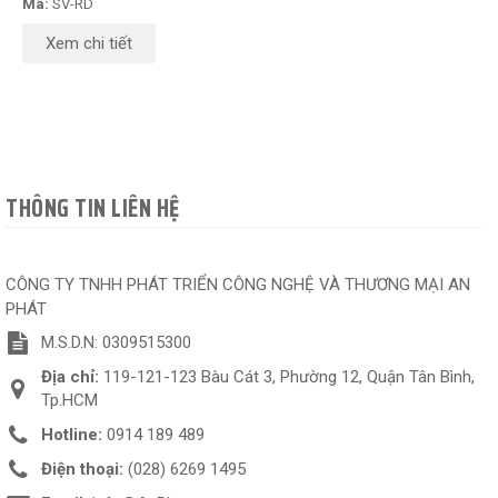
Mã:
SV-RD
Xem chi tiết
THÔNG TIN LIÊN HỆ
CÔNG TY TNHH PHÁT TRIỂN CÔNG NGHỆ VÀ THƯƠNG MẠI AN
PHÁT
M.S.D.N: 0309515300
Địa chỉ:
119-121-123 Bàu Cát 3, Phường 12, Quận Tân Bình,
Tp.HCM
Hotline:
0914 189 489
Điện thoại:
(028) 6269 1495