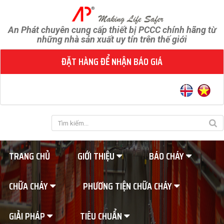
An Phát chuyên cung cấp thiết bị PCCC chính hãng từ
những nhà sản xuất uy tín trên thế giới
ĐẶT HÀNG ĐỂ NHẬN BÁO GIÁ
TRANG CHỦ
GIỚI THIỆU
BÁO CHÁY
CHỮA CHÁY
PHƯƠNG TIỆN CHỮA CHÁY
GIẢI PHÁP
TIÊU CHUẨN