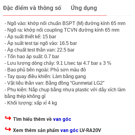
Đặc điểm và thông số
Ứng dụng
- Ngõ vào: khớp nối chuẩn BSPT (M) đường kính 65 mm
- Ngõ ra: khớp nối coupling TCVN đường kính 65 mm
- Áp suất thiết kế: 15 bar
- Áp suất test tại ngõ vào: 16.5 bar
- Áp chuất test thân van: 22.5 bar
- Tổn hao áp suất: 0.7 bar
- Lưu lượng dòng chảy: 9.1 L/sec tại 4.7 bar ± 3 %
- Bao phủ bên ngoài: Phủ sơn màu đỏ
- Tay quay điều khiển: Làm bằng gang
- Vật liệu thân van: Bằng đồng “Gunmetal LG2”
- Phụ kiện: Nắp chụp bằng nhựa plastic với dây xích làm
bằng thép không gỉ
- Khối lượng: xấp xỉ 4 kg
↪
Tìm hiểu thêm về
van góc
↪
Xem thêm sản phẩm
van góc
LV-RA20V