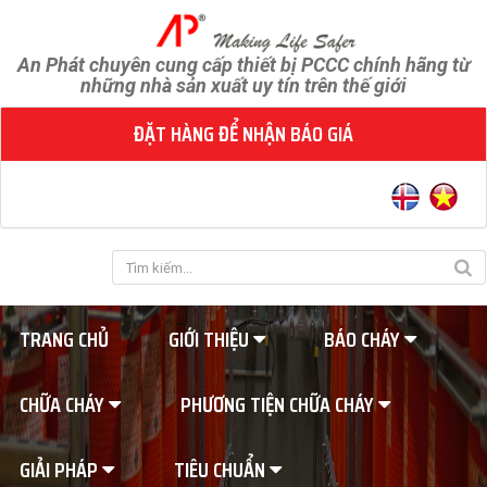
An Phát chuyên cung cấp thiết bị PCCC chính hãng từ
những nhà sản xuất uy tín trên thế giới
ĐẶT HÀNG ĐỂ NHẬN BÁO GIÁ
TRANG CHỦ
GIỚI THIỆU
BÁO CHÁY
CHỮA CHÁY
PHƯƠNG TIỆN CHỮA CHÁY
GIẢI PHÁP
TIÊU CHUẨN