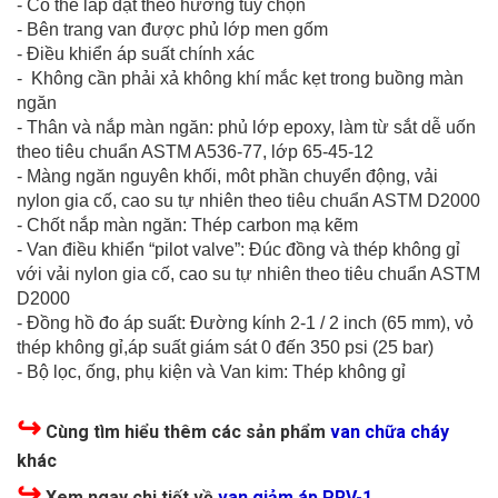
- Có thể lắp đặt theo hướng tùy chọn
- Bên trang van được phủ lớp men gốm
- Điều khiển áp suất chính xác
- Không cần phải xả không khí mắc kẹt trong buồng màn
ngăn
- Thân và nắp màn ngăn: phủ lớp epoxy, làm từ sắt dễ uốn
theo tiêu chuẩn ASTM A536-77, lớp 65-45-12
- Màng ngăn nguyên khối, môt phần chuyển động, vải
nylon gia cố, cao su tự nhiên theo tiêu chuẩn ASTM D2000
- Chốt nắp màn ngăn: Thép carbon mạ kẽm
- Van điều khiển “pilot valve”: Đúc đồng và thép không gỉ
với vải nylon gia cố, cao su tự nhiên theo tiêu chuẩn ASTM
D2000
- Đồng hồ đo áp suất: Đường kính 2-1 / 2 inch (65 mm), vỏ
thép không gỉ,áp suất giám sát 0 đến 350 psi (25 bar)
- Bộ lọc, ống, phụ kiện và Van kim: Thép không gỉ
↪
Cùng tìm hiểu thêm các sản phẩm
van chữa cháy
khác
↪
Xem ngay chi tiết về
van giảm áp PRV-1