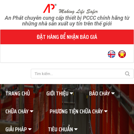
An Phát chuyên cung cấp thiết bị PCCC chính hãng từ
những nhà sản xuất uy tín trên thế giới
ĐẶT HÀNG ĐỂ NHẬN BÁO GIÁ
TRANG CHỦ
GIỚI THIỆU
BÁO CHÁY
CHỮA CHÁY
PHƯƠNG TIỆN CHỮA CHÁY
GIẢI PHÁP
TIÊU CHUẨN