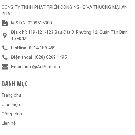
CÔNG TY TNHH PHÁT TRIỂN CÔNG NGHỆ VÀ THƯƠNG MẠI AN
PHÁT
M.S.D.N: 0309515300
Địa chỉ:
119-121-123 Bàu Cát 3, Phường 12, Quận Tân Bình,
Tp.HCM
Hotline:
0914 189 489
Điện thoại:
(028) 6269 1495
Email:
info@AnPhat.com
DANH MỤC
Trang chủ
Giới thiệu
Công trình
Liên hệ