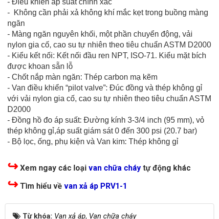
- Điều khiển áp suất chính xác
- Không cần phải xả không khí mắc kẹt trong buồng màng
ngăn
- Màng ngăn nguyên khối, một phần chuyển động, vải
nylon gia cố, cao su tự nhiên theo tiêu chuẩn ASTM D2000
- Kiểu kết nối: Kết nối đầu ren NPT, ISO-71. Kiểu mặt bích
được khoan sẵn lỗ
- Chốt nắp màn ngăn: Thép carbon mạ kẽm
- Van điều khiển “pilot valve”: Đúc đồng và thép không gỉ
với vải nylon gia cố, cao su tự nhiên theo tiêu chuẩn ASTM
D2000
- Đồng hồ đo áp suất: Đường kính 3-3/4 inch (95 mm), vỏ
thép không gỉ,áp suất giám sát 0 đến 300 psi (20.7 bar)
- Bộ lọc, ống, phụ kiện và Van kim: Thép không gỉ
↪
Xem ngay các loại
van chữa cháy
tự động khác
↪
Tìm hiểu về
van xả áp PRV1-1
Từ khóa:
Van xả áp
,
Van chữa cháy