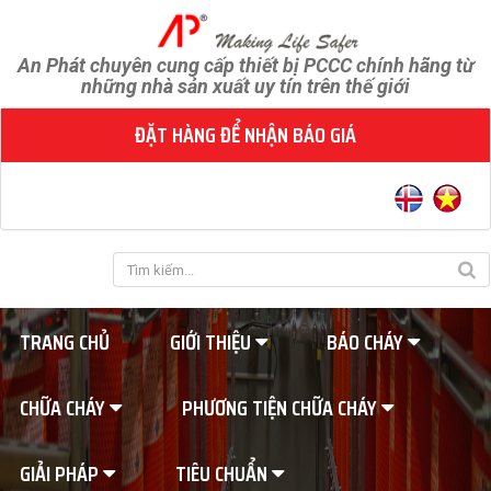
An Phát chuyên cung cấp thiết bị PCCC chính hãng từ
những nhà sản xuất uy tín trên thế giới
ĐẶT HÀNG ĐỂ NHẬN BÁO GIÁ
TRANG CHỦ
GIỚI THIỆU
BÁO CHÁY
CHỮA CHÁY
PHƯƠNG TIỆN CHỮA CHÁY
GIẢI PHÁP
TIÊU CHUẨN