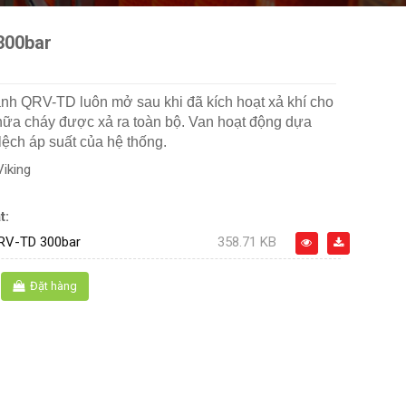
 300bar
anh QRV-TD luôn mở sau khi đã kích hoạt xả khí cho
chữa cháy được xả ra toàn bộ. Van hoạt động dựa
lệch áp suất của hệ thống.
Viking
t:
QRV-TD 300bar
358.71 KB
Đặt hàng