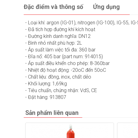
Đặc điểm và thông số
Ứng dụng
- Loại khí: argon (IG-01), nitrogen (IG-100), IG-55, IG
- Đã tích hợp đường khí kích hoạt
- Đường kính danh nghĩa: DN12
- Bình nhỏ nhất phù hợp: 2L
- Áp suất làm việc tối đa: 360 bar
- Đĩa nổ: 405 bar (part num: 914015)
- Áp suất điều khiển cho phép: 8-360bar
- Nhiệt độ hoạt động: -20oC đến 50oC
- Chất liệu: đồng, inox, chất dẻo
- Khối lượng: 1,69kg
- Tiêu chuẩn, chứng nhận: VdS, CE
- Đặt hàng: 913807
Sản phẩm liên quan