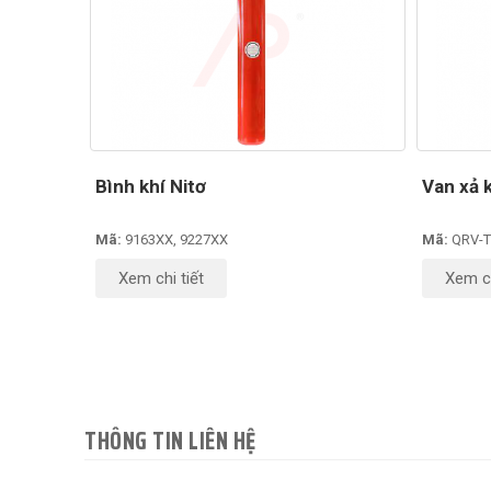
Bình khí Nitơ
Van xả 
Mã:
9163XX, 9227XX
Mã:
QRV-
Xem chi tiết
Xem ch
THÔNG TIN LIÊN HỆ