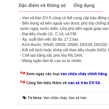
Đặc điểm và thông số
Ứng dụng
- Van xả tràn DV-5 cũng có thể cung cấp báo động c
- Bên trong và bên ngoài van được phủ lớp chống 
nước ngọt, nước biển. Lớp phủ bên ngoài giúp van c
- Đạt tiêu chuẩn UL, C-UL và FM.
- Áp suất làm việc tối đa: 17.2 bar.
- Kích thước: DN40, DN50, DN80, DN100, DN150,
- Kết nối bích hoặc khớp nối theo tiêu chuẩn ANSI, 
- Chế tạo bằng sắt, phủ lớp RILSAN.
- Màng ngăn làm từ cao su tự nhiên.
↪
Xem ngay các loại
van chữa cháy chính hãng
↪
Cùng tìm hiểu thêm về
van xả tràn DV-5A
Từ khóa:
Van chữa cháy
,
Van xả tràn