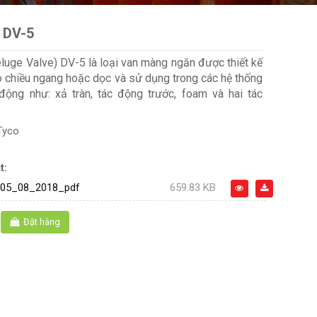
n DV-5
eluge Valve) DV-5 là loại van màng ngăn được thiết kế
o chiều ngang hoặc dọc và sử dụng trong các hệ thống
động như: xả tràn, tác động trước, foam và hai tác
Tyco
t:
05_08_2018_pdf
659.83 KB
Đặt hàng