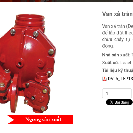
Van xả trà
Van xả tràn (D
để lắp đặt the
chữa cháy tự 
động.
Nhà sản xuất:
Xuất xứ:
Israel
Tài liệu kỹ thuậ
DV-5_TFP13