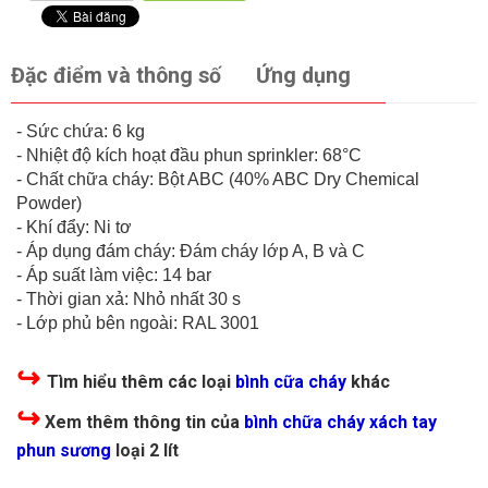
Đặc điểm và thông số
Ứng dụng
- Sức chứa: 6 kg
- Nhiệt độ kích hoạt đầu phun sprinkler: 68°C
- Chất chữa cháy: Bột ABC (40% ABC Dry Chemical
Powder)
- Khí đẩy: Ni tơ
- Áp dụng đám cháy: Đám cháy lớp A, B và C
- Áp suất làm việc: 14 bar
- Thời gian xả: Nhỏ nhất 30 s
- Lớp phủ bên ngoài: RAL 3001
↪
T
ìm hiểu thêm các loại
bình cữa cháy
khác
↪
Xem thêm thông tin của
bình chữa cháy xách tay
phun sương
loại 2 lít