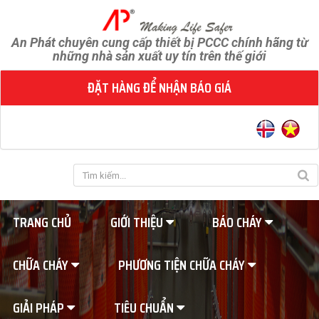
An Phát chuyên cung cấp thiết bị PCCC chính hãng từ
những nhà sản xuất uy tín trên thế giới
ĐẶT HÀNG ĐỂ NHẬN BÁO GIÁ
TRANG CHỦ
GIỚI THIỆU
BÁO CHÁY
CHỮA CHÁY
PHƯƠNG TIỆN CHỮA CHÁY
GIẢI PHÁP
TIÊU CHUẨN