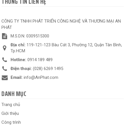
THÔNG TIN LIÊN HỆ
CÔNG TY TNHH PHÁT TRIỂN CÔNG NGHỆ VÀ THƯƠNG MẠI AN
PHÁT
M.S.D.N: 0309515300
Địa chỉ:
119-121-123 Bàu Cát 3, Phường 12, Quận Tân Bình,
Tp.HCM
Hotline:
0914 189 489
Điện thoại:
(028) 6269 1495
Email:
info@AnPhat.com
DANH MỤC
Trang chủ
Giới thiệu
Công trình