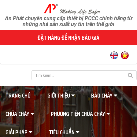
An Phát chuyên cung cấp thiết bị PCCC chính hãng từ
những nhà sản xuất uy tín trên thế giới
ĐẶT HÀNG ĐỂ NHẬN BÁO GIÁ
TRANG CHỦ
GIỚI THIỆU
BÁO CHÁY
CHỮA CHÁY
PHƯƠNG TIỆN CHỮA CHÁY
GIẢI PHÁP
TIÊU CHUẨN