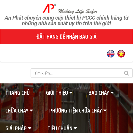
An Phát chuyên cung cấp thiết bị PCCC chính hãng từ
những nhà sản xuất uy tín trên thế giới
ĐẶT HÀNG ĐỂ NHẬN BÁO GIÁ
TRANG CHỦ
GIỚI THIỆU
BÁO CHÁY
CHỮA CHÁY
PHƯƠNG TIỆN CHỮA CHÁY
GIẢI PHÁP
TIÊU CHUẨN