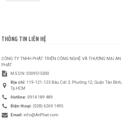
THÔNG TIN LIÊN HỆ
CÔNG TY TNHH PHÁT TRIỂN CÔNG NGHỆ VÀ THƯƠNG MẠI AN
PHÁT
M.S.D.N: 0309515300
Địa chỉ:
119-121-123 Bàu Cát 3, Phường 12, Quận Tân Bình,
Tp.HCM
Hotline:
0914 189 489
Điện thoại:
(028) 6269 1495
Email:
info@AnPhat.com