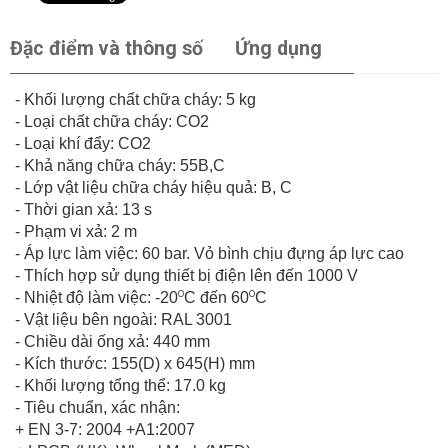
Đặc điểm và thông số
Ứng dụng
- Khối lượng chất chữa cháy: 5 kg
- Loại chất chữa cháy: CO2
- Loại khí đẩy: CO2
- Khả năng chữa cháy: 55B,C
- Lớp vật liệu chữa cháy hiệu quả: B, C
- Thời gian xả: 13 s
- Phạm vi xả: 2 m
- Áp lực làm việc: 60 bar. Vỏ bình chịu đựng áp lực cao
- Thích hợp sử dụng thiết bị điện lên đến 1000 V
o
o
- Nhiệt độ làm việc: -20
C đến 60
C
- Vật liệu bên ngoài: RAL 3001
- Chiều dài ống xả: 440 mm
- Kích thước: 155(D) x 645(H) mm
- Khối lượng tổng thể: 17.0 kg
- Tiêu chuẩn, xác nhận:
+ EN 3-7: 2004 +A1:2007