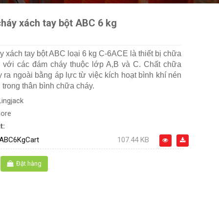
cháy xách tay bột ABC 6 kg
 xách tay bột ABC loại 6 kg C-6ACE là thiết bị chữa
 với các đám cháy thuộc lớp A,B và C. Chất chữa
ra ngoài bằng áp lực từ việc kích hoạt bình khí nén
trong thân bình chữa cháy.
Lingjack
pore
t:
ABC6KgCart
107.44 KB
Đặt hàng