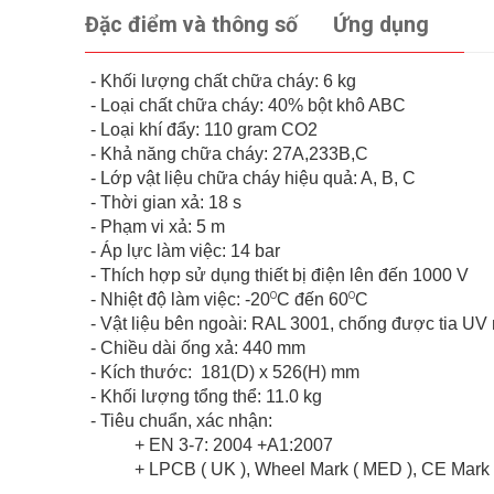
Đặc điểm và thông số
Ứng dụng
- Khối lượng chất chữa cháy: 6 kg
- Loại chất chữa cháy: 40% bột khô ABC
- Loại khí đẩy: 110 gram CO2
- Khả năng chữa cháy: 27A,233B,C
- Lớp vật liệu chữa cháy hiệu quả: A, B, C
- Thời gian xả: 18 s
- Phạm vi xả: 5 m
- Áp lực làm việc: 14 bar
- Thích hợp sử dụng thiết bị điện lên đến 1000 V
o
o
- Nhiệt độ làm việc: -20
C đến 60
C
- Vật liệu bên ngoài: RAL 3001, chống được tia UV 
- Chiều dài ống xả: 440 mm
- Kích thước: 181(D) x 526(H) mm
- Khối lượng tổng thể: 11.0 kg
- Tiêu chuẩn, xác nhận:
+ EN 3-7: 2004 +A1:2007
+ LPCB ( UK ), Wheel Mark ( MED ), CE Mark