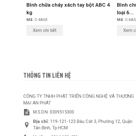
Bình chữa cháy xách tay bột ABC 4
Bình ch
kg
loại 6...
Mã:
C-4ASE
Mã:
C-6AS
Xem chi tiết
Xem ch
THÔNG TIN LIÊN HỆ
CÔNG TY TNHH PHÁT TRIỂN CÔNG NGHỆ VÀ THƯƠNG
MẠI AN PHÁT
M.S.D.N: 0309515300
Địa chỉ:
119-121-123 Bàu Cát 3, Phường 12, Quận
Tân Bình, Tp.HCM