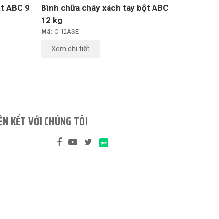
ột ABC 9
Bình chữa cháy xách tay bột ABC
12 kg
Mã:
C-12ASE
Xem chi tiết
ÊN KẾT VỚI CHÚNG TÔI