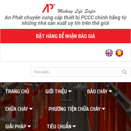
An Phát chuyên cung cấp thiết bị PCCC chính hãng từ
những nhà sản xuất uy tín trên thế giới
ĐẶT HÀNG ĐỂ NHẬN BÁO GIÁ
TRANG CHỦ
GIỚI THIỆU
BÁO CHÁY
CHỮA CHÁY
PHƯƠNG TIỆN CHỮA CHÁY
GIẢI PHÁP
TIÊU CHUẨN