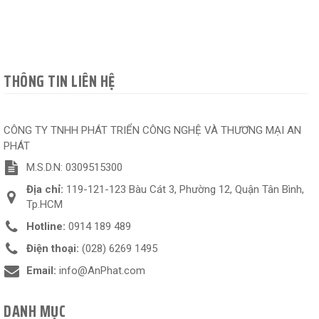
THÔNG TIN LIÊN HỆ
CÔNG TY TNHH PHÁT TRIỂN CÔNG NGHỆ VÀ THƯƠNG MẠI AN
PHÁT
M.S.D.N: 0309515300
Địa chỉ:
119-121-123 Bàu Cát 3, Phường 12, Quận Tân Bình,
Tp.HCM
Hotline:
0914 189 489
Điện thoại:
(028) 6269 1495
Email:
info@AnPhat.com
DANH MỤC