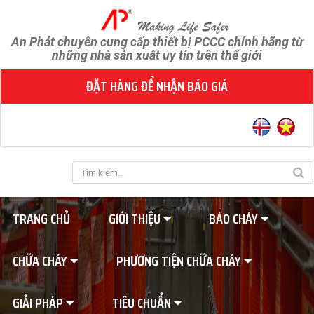
An Phát chuyên cung cấp thiết bị PCCC chính hãng từ
những nhà sản xuất uy tín trên thế giới
ĐẶT HÀNG ĐỂ NHẬN BÁO GIÁ
TRANG CHỦ
GIỚI THIỆU
BÁO CHÁY
CHỮA CHÁY
PHƯƠNG TIỆN CHỮA CHÁY
GIẢI PHÁP
TIÊU CHUẨN