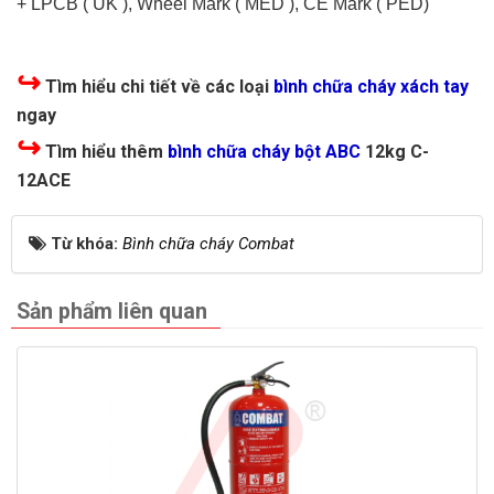
+ LPCB ( UK ), Wheel Mark ( MED ), CE Mark ( PED)
↪
Tìm hiểu chi tiết về các loại
bình chữa cháy xách tay
ngay
↪
Tìm hiểu thêm
bình chữa cháy bột ABC
12kg
C-
12ACE
Từ khóa:
Bình chữa cháy Combat
Sản phẩm liên quan