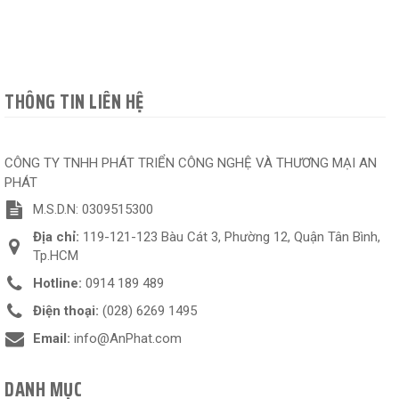
THÔNG TIN LIÊN HỆ
CÔNG TY TNHH PHÁT TRIỂN CÔNG NGHỆ VÀ THƯƠNG MẠI AN
PHÁT
M.S.D.N: 0309515300
Địa chỉ:
119-121-123 Bàu Cát 3, Phường 12, Quận Tân Bình,
Tp.HCM
Hotline:
0914 189 489
Điện thoại:
(028) 6269 1495
Email:
info@AnPhat.com
DANH MỤC