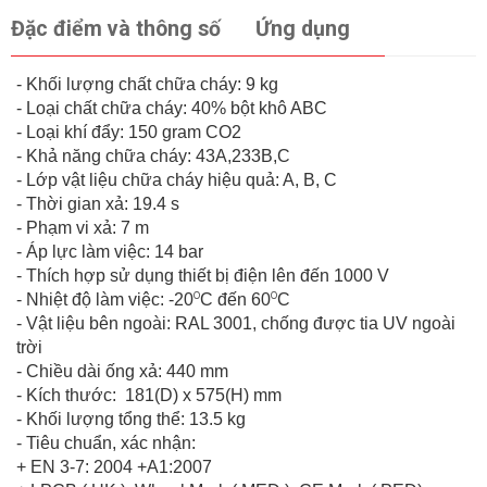
Đặc điểm và thông số
Ứng dụng
- Khối lượng chất chữa cháy: 9 kg
- Loại chất chữa cháy: 40% bột khô ABC
- Loại khí đẩy: 150 gram CO2
- Khả năng chữa cháy: 43A,233B,C
- Lớp vật liệu chữa cháy hiệu quả: A, B, C
- Thời gian xả: 19.4 s
- Phạm vi xả: 7 m
- Áp lực làm việc: 14 bar
- Thích hợp sử dụng thiết bị điện lên đến 1000 V
o
o
- Nhiệt độ làm việc: -20
C đến 60
C
- Vật liệu bên ngoài: RAL 3001, chống được tia UV ngoài
trời
- Chiều dài ống xả: 440 mm
- Kích thước: 181(D) x 575(H) mm
- Khối lượng tổng thể: 13.5 kg
- Tiêu chuẩn, xác nhận:
+ EN 3-7: 2004 +A1:2007