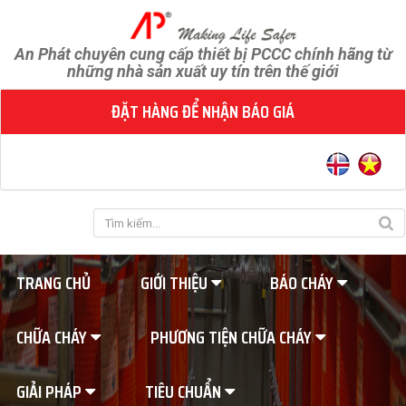
An Phát chuyên cung cấp thiết bị PCCC chính hãng từ
những nhà sản xuất uy tín trên thế giới
ĐẶT HÀNG ĐỂ NHẬN BÁO GIÁ
TRANG CHỦ
GIỚI THIỆU
BÁO CHÁY
CHỮA CHÁY
PHƯƠNG TIỆN CHỮA CHÁY
GIẢI PHÁP
TIÊU CHUẨN